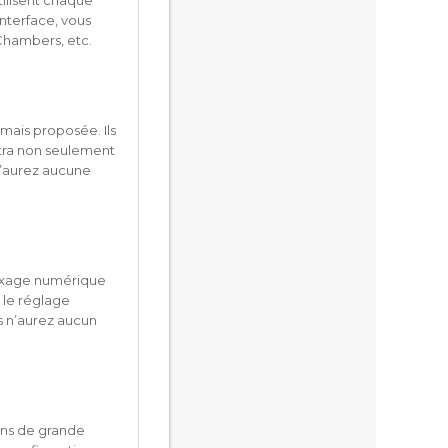
tilisent chaque
interface, vous
 Chambers, etc.
mais proposée. Ils
tra non seulement
n’aurez aucune
 mixage numérique
 le réglage
us n’aurez aucun
ions de grande