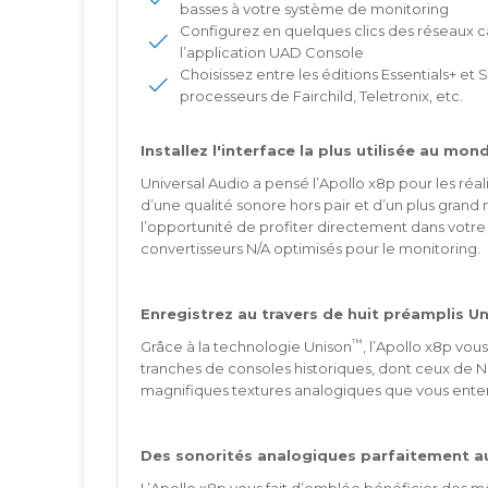
basses à votre système de monitoring
Configurez en quelques clics des réseaux ca
l’application UAD Console
Choisissez entre les éditions Essentials+ et
processeurs de Fairchild, Teletronix, etc.
Installez l'interface la plus utilisée au mo
Universal Audio a pensé l’Apollo x8p pour les réali
d’une qualité sonore hors pair et d’un plus grand 
l’opportunité de profiter directement dans votr
convertisseurs N/A optimisés pour le monitoring.
Enregistrez au travers de huit préamplis U
™
Grâce à la technologie Unison
, l’Apollo x8p vo
tranches de consoles historiques, dont ceux de Ne
magnifiques textures analogiques que vous entend
Des sonorités analogiques parfaitement a