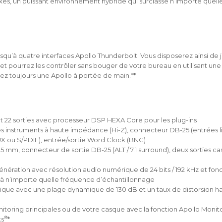
s, un puissant environnement hybride qui surclasse n’importe quelle
squ’à quatre interfaces Apollo Thunderbolt. Vous disposerez ainsi de j
 et pourrez les contrôler sans bouger de votre bureau en utilisant une
ez toujours une Apollo à portée de main.**
et 22 sorties avec processeur DSP HEXA Core pour les plug-ins
es instruments à haute impédance (Hi-Z), connecteur DB-25 (entrées li
UX ou S/PDIF), entrée/sortie Word Clock (BNC)
35 mm, connecteur de sortie DB-25 (ALT / 7.1 surround), deux sorties c
nération avec résolution audio numérique de 24 bits / 192 kHz et fonc
e à n’importe quelle fréquence d’échantillonnage
itique avec une plage dynamique de 130 dB et un taux de distorsion 
nitoring principales ou de votre casque avec la fonction Apollo Monit
®
ks
*