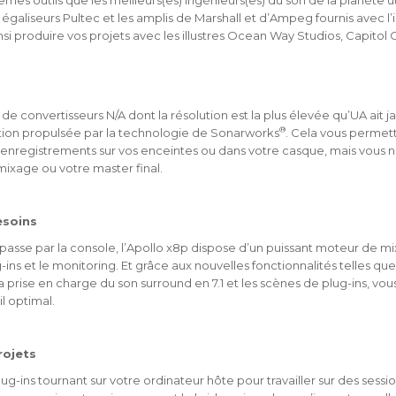
mes outils que les meilleurs(es) ingénieurs(es) du son de la planète u
 égaliseurs Pultec et les amplis de Marshall et d’Ampeg fournis avec l’
i produire vos projets avec les illustres Ocean Way Studios, Capitol
 convertisseurs N/A dont la résolution est la plus élevée qu’UA ait ja
®
ction propulsée par la technologie de Sonarworks
. Cela vous permet
os enregistrements sur vos enceintes ou dans votre casque, mais vous 
ixage ou votre master final.
esoins
ut passe par la console, l’Apollo x8p dispose d’un puissant moteur de
ins et le monitoring. Et grâce aux nouvelles fonctionnalités telles que
a prise en charge du son surround en 7.1 et les scènes de plug-ins, vo
l optimal.
rojets
g-ins tournant sur votre ordinateur hôte pour travailler sur des sess