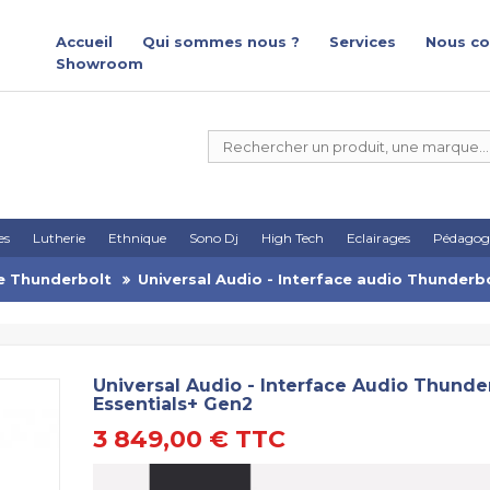
Accueil
Qui sommes nous ?
Services
Nous co
Showroom
es
Lutherie
Ethnique
Sono Dj
High Tech
Eclairages
Pédagog
e Thunderbolt
Universal Audio - Interface audio Thunderb
Universal Audio - Interface Audio Thunde
Essentials+ Gen2
3 849,00 €
TTC