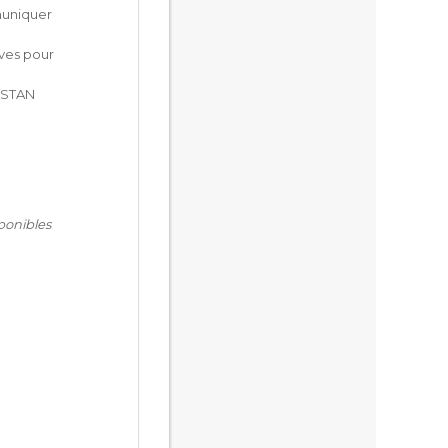
muniquer
aves pour
s STAN
ponibles