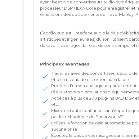
ayant besoin de convertisseurs audio numériques o
processeur DSP HEXA Core pour enregistrer et mi
émulations des équipements de Neve, Manley, Ava
L’Apollo x8p est l’interface audio la plus plébisci
artistiques et ingénieurs(es) du son l’utilisent par
du savoir-faire légendaire et du son intemporel d
Principaux avantages
Travaillez avec des convertisseurs audio de
et d’un niveau de distorsion aussi faible
Profitez d’un son analogique parfaitement
réel au travers d’émulations d’équipements 
Accédez à plus de 200 plug-ins UAD DSP et 
etc.
Mixez en toute confiance sur n’importe que
®
par la technologie de Sonarworks
*
Utilisez la fonction de gain automatique po
aucune prise.
Écoutez le bas de vos mixages dans les moin