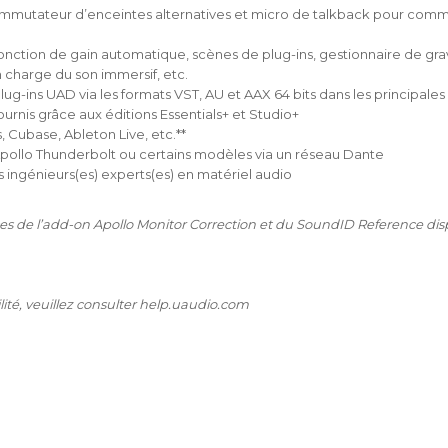
mmutateur d’enceintes alternatives et micro de talkback pour com
onction de gain automatique, scènes de plug-ins, gestionnaire de gr
n charge du son immersif, etc.
g-ins UAD via les formats VST, AU et AAX 64 bits dans les principale
urnis grâce aux éditions Essentials+ et Studio+
 Cubase, Ableton Live, etc.**
s Apollo Thunderbolt ou certains modèles via un réseau Dante
s ingénieurs(es) experts(es) en matériel audio
ces de l’add-on Apollo Monitor Correction et du SoundID Reference dis
té, veuillez consulter
help.uaudio.com