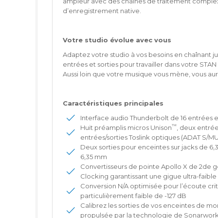
ampleur avec des chaînes de traitement complexe
d’enregistrement native.
Votre studio évolue avec vous
Adaptez votre studio à vos besoins en chaînant ju
entrées et sorties pour travailler dans votre STAN
Aussi loin que votre musique vous mène, vous aur
Caractéristiques principales
Interface audio Thunderbolt de 16 entrées 
™
Huit préamplis micros Unison
, deux entré
entrées/sorties Toslink optiques (ADAT S/M
Deux sorties pour enceintes sur jacks de 6,
6,35 mm
Convertisseurs de pointe Apollo X de 2de gé
Clocking garantissant une gigue ultra-faibl
Conversion N/A optimisée pour l’écoute cr
particulièrement faible de -127 dB
Calibrez les sorties de vos enceintes de mo
propulsée par la technologie de Sonarwor