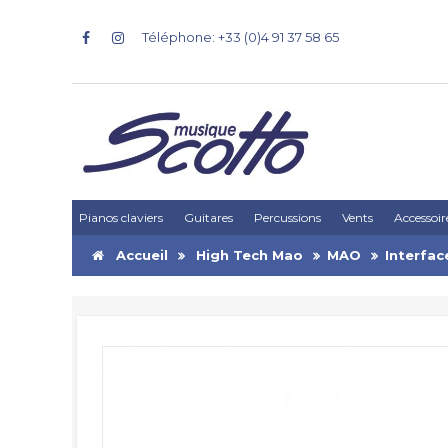
Téléphone: +33 (0)4 91 37 58 65
Pianos claviers
Guitares
Percussions
Vents
Accessoir
Accueil
High Tech Mao
MAO
Interfac