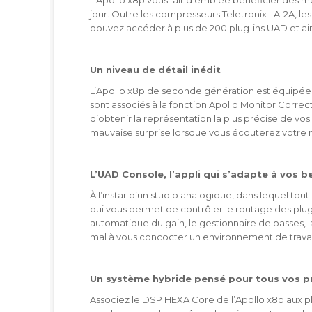
L’Apollo x8p vous fait d’emblée bénéficier des mê
jour. Outre les compresseurs Teletronix LA-2A, les
pouvez accéder à plus de 200 plug-ins UAD et ains
Un niveau de détail inédit
L’Apollo x8p de seconde génération est équipée de
sont associés à la fonction Apollo Monitor Corre
d’obtenir la représentation la plus précise de v
mauvaise surprise lorsque vous écouterez votre m
L’UAD Console, l’appli qui s’adapte à vos b
À l’instar d’un studio analogique, dans lequel to
qui vous permet de contrôler le routage des plug-
automatique du gain, le gestionnaire de basses, l
mal à vous concocter un environnement de travai
Un système hybride pensé pour tous vos p
Associez le DSP HEXA Core de l’Apollo x8p aux plu