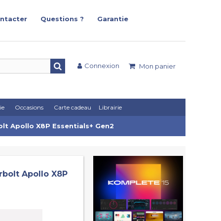
ntacter
Questions ?
Garantie
Connexion
Mon panier
ie
Occasions
Carte cadeau
Librairie
olt Apollo X8P Essentials+ Gen2
rbolt Apollo X8P