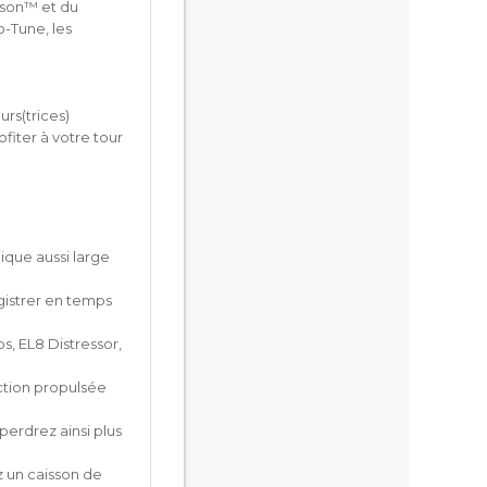
nison™ et du
-Tune, les
urs(trices)
ofiter à votre tour
ique aussi large
gistrer en temps
, EL8 Distressor,
ction propulsée
perdrez ainsi plus
z un caisson de