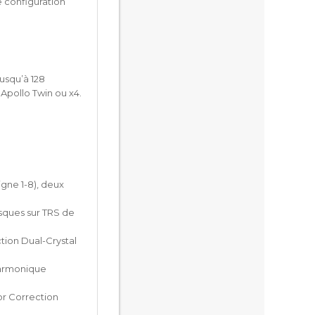
 configuration
usqu’à 128
 Apollo Twin ou x4.
gne 1-8), deux
asques sur TRS de
tion Dual-Crystal
harmonique
or Correction