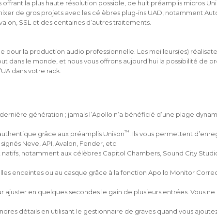
ffrant la plus haute résolution possible, de huit préamplis micros U
xer de gros projets avec les célèbres plug-ins UAD, notamment Auto
lon, SSL et des centaines d’autres traitements.
tée pour la production audio professionnelle. Les meilleurs(es) réalisate
tout dans le monde, et nous vous offrons aujourd’hui la possibilité de pr
’UA dans votre rack.
 dernière génération ; jamais l’Apollo n’a bénéficié d’une plage dynam
™
 authentique grâce aux préamplis Unison
. Ils vous permettent d’enre
signés Neve, API, Avalon, Fender, etc.
natifs, notamment aux célèbres Capitol Chambers, Sound City Studios
lles enceintes ou au casque grâce à la fonction Apollo Monitor Corre
ur ajuster en quelques secondes le gain de plusieurs entrées.
Vous ne 
dres détails en utilisant le gestionnaire de graves quand vous ajoute