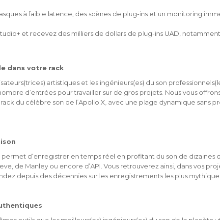
sques à faible latence, des scènes de plug-ins et un monitoring imme
 Studio+ et recevez des milliers de dollars de plug-ins UAD, notamment
nde dans votre rack
sateurs(trices) artistiques et les ingénieurs(es) du son professionnels(
nombre d’entrées pour travailler sur de gros projets. Nous vous offron
e rack du célèbre son de l’Apollo X, avec une plage dynamique sans p
nison
us permet d’enregistrer en temps réel en profitant du son de dizaines
ve, de Manley ou encore d’API. Vous retrouverez ainsi, dans vos proje
ez depuis des décennies sur les enregistrements les plus mythiques 
uthentiques