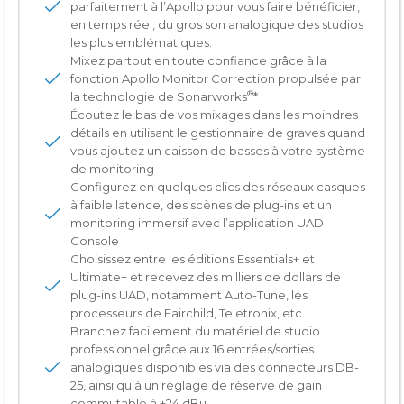
parfaitement à l’Apollo pour vous faire bénéficier,
en temps réel, du gros son analogique des studios
les plus emblématiques.
Mixez partout en toute confiance grâce à la
fonction Apollo Monitor Correction propulsée par
®
la technologie de Sonarworks
*
Écoutez le bas de vos mixages dans les moindres
détails en utilisant le gestionnaire de graves quand
vous ajoutez un caisson de basses à votre système
de monitoring
Configurez en quelques clics des réseaux casques
à faible latence, des scènes de plug-ins et un
monitoring immersif avec l’application UAD
Console
Choisissez entre les éditions Essentials+ et
Ultimate+ et recevez des milliers de dollars de
plug-ins UAD, notamment Auto-Tune, les
processeurs de Fairchild, Teletronix, etc.
Branchez facilement du matériel de studio
professionnel grâce aux 16 entrées/sorties
analogiques disponibles via des connecteurs DB-
25, ainsi qu'à un réglage de réserve de gain
commutable à +24 dBu