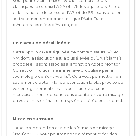
Vous pourrez ainsi mixer avec les compresseurs
classiques Teletronix LA-2A et 1176, les égaliseurs Pultec
et les tranches de console d’API et de SSL, sans oublier
les traitements modernes tels que l’Auto-Tune
d’Antares, les effets d’Avalon, etc.
Un niveau de détail inédit
Cette Apollo x16 est équipée de convertisseurs A/N et
N/A dont la résolution est la plus élevée qu’UA ait jamais
proposée. Ils sont associés à la fonction Apollo Monitor
Correction multicanale immersive propulsée par la
®
technologie de Sonarworks
. Cela vous permettra non
seulement d’obtenir la représentation la plus précise de
vos enregistrements, mais vous n’aurez aucune
mauvaise surprise lorsque vous écouterez votre mixage
ou votre master final sur un système stéréo ou surround.
Mixez en surround
L’Apollo x16 prend en charge les formats de mixage
jusqu’en 9.1.6. Vous pourrez donc aisément créer des