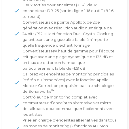
Deux sorties pour enceintes (XLR), deux
connecteurs DB-25 (sorties ligne 1-16 ou ALT / 9.1.6
surround)
Convertisseurs de pointe Apollo X de 2de
génération avec résolution audio numérique de
24 bits / 192 kHz et fonction Dual-Crystal Clocking
garantissant une gigue ultra-faible à n’importe
quelle fréquence d’échantillonnage
Convertisseurs N/A haut de gamme pour l’écoute
critique avec une plage dynamique de 133 dB et
un taux de distorsion harmonique
particulièrement faible de -129 dB
Calibrez vos enceintes de monitoring principales
(stéréo ou immersives) avec la fonction Apollo
Monitor Correction propulsée par la technologie
®
de Sonarworks
*
Contrôleur de monitoring complet avec
commutateur d’enceintes alternatives et micro
de talkback pour communiquer facilement avec
les artistes
Prise en charge d’enceintes alternatives dans tous
les modes de monitoring (2 fonctions ALT Mon