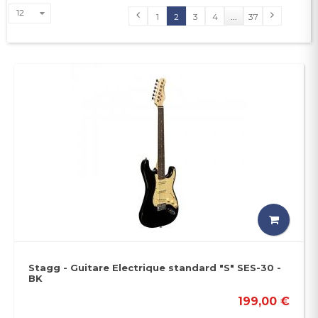
12
1
2
3
4
...
37
Stagg - Guitare Electrique standard "S" SES-30 -
BK
199,00 €