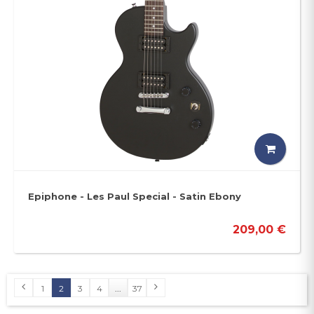
Epiphone - Les Paul Special - Satin Ebony
209,00 €
1
2
3
4
...
37