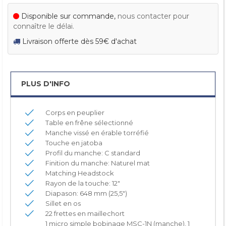
Disponible sur commande,
nous contacter pour
connaître le délai.
Livraison offerte dès 59€ d'achat
PLUS D'INFO
Corps en peuplier
Table en frêne sélectionné
Manche vissé en érable torréfié
Touche en jatoba
Profil du manche: C standard
Finition du manche: Naturel mat
Matching Headstock
Rayon de la touche: 12"
Diapason: 648 mm (25,5")
Sillet en os
22 frettes en maillechort
1 micro simple bobinage MSC-1N (manche), 1