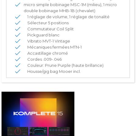
micro simple bobinage MSC-1M (milieu), 1 micro
double bobinage MHB-1B (chevalet)
1 réglage de volume, 1 réglage de tonalité
Sélecteur 5 positions
Commutateur Coil Split
Pickguard blanc
Vibrato MVT-1 Vintage
Mécaniques fermées MTN-1
Accastillage chromé
Cordes .009-.046
Couleur: Prune Purple (haute brillance)
Housse/gig bag Mooer incl.