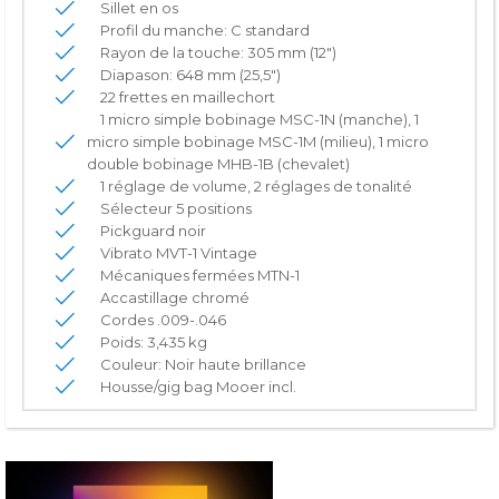
Sillet en os
Profil du manche: C standard
Rayon de la touche: 305 mm (12")
Diapason: 648 mm (25,5")
22 frettes en maillechort
1 micro simple bobinage MSC-1N (manche), 1
micro simple bobinage MSC-1M (milieu), 1 micro
double bobinage MHB-1B (chevalet)
1 réglage de volume, 2 réglages de tonalité
Sélecteur 5 positions
Pickguard noir
Vibrato MVT-1 Vintage
Mécaniques fermées MTN-1
Accastillage chromé
Cordes .009-.046
Poids: 3,435 kg
Couleur: Noir haute brillance
Housse/gig bag Mooer incl.