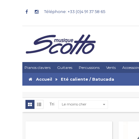
Téléphone: +33 (0)4 91 37 58 65
Pianos claviers
Guitares
Percussions
Vents
Accessoir
Accueil
Eté caliente / Batucada
Tri
Le moins cher