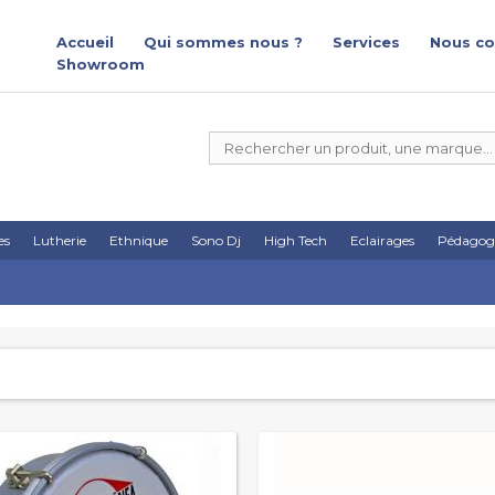
Accueil
Qui sommes nous ?
Services
Nous co
Showroom
es
Lutherie
Ethnique
Sono Dj
High Tech
Eclairages
Pédagog