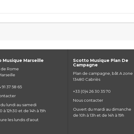
 Musique Marseille
Scotto Musique Plan De
Campagne
e de Rome
Plan de campagne, bât A zone
arseille
13480 Cabriès
 91 37 58 65
+33 (0)4 26 30 35 70
ontacter
Nous contacter
du lundi au samedi
Ouvert du mardi au dimanche
 à 12h30 et de 14h à 19h
de 10h à 13h et de 14h à 19h
re les lundis d'aout