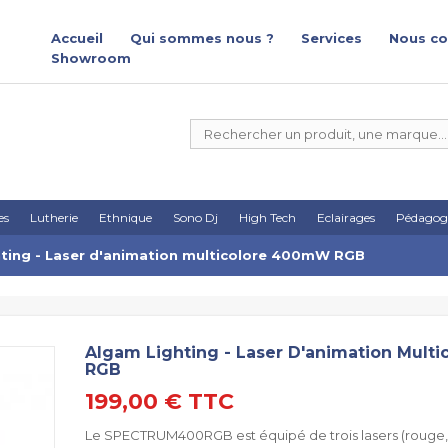
Accueil
Qui sommes nous ?
Services
Nous co
Showroom
es
Lutherie
Ethnique
Sono Dj
High Tech
Eclairages
Pédagog
ting - Laser d'animation multicolore 400mW RGB
Algam Lighting - Laser D'animation Mul
RGB
199,00 €
TTC
Le SPECTRUM400RGB est équipé de trois lasers (rouge, 