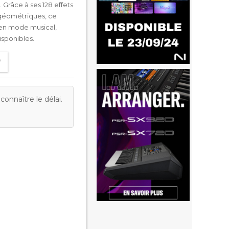
 Grâce à ses 128 effets
s géométriques, ce
r en mode musical,
isponibles.
onnaître le délai.