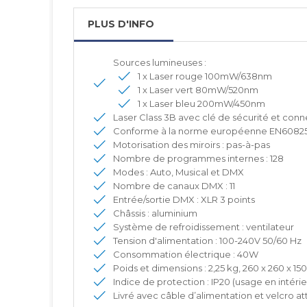
PLUS D'INFO
Sources lumineuses :
1 x Laser rouge 100mW/638nm
1 x Laser vert 80mW/520nm
1 x Laser bleu 200mW/450nm
Laser Class 3B avec clé de sécurité et conn
Conforme à la norme européenne EN60825-
Motorisation des miroirs : pas-à-pas
Nombre de programmes internes : 128
Modes : Auto, Musical et DMX
Nombre de canaux DMX : 11
Entrée/sortie DMX : XLR 3 points
Châssis : aluminium
Système de refroidissement : ventilateur
Tension d'alimentation : 100-240V 50/60 Hz
Consommation électrique : 40W
Poids et dimensions : 2,25 kg, 260 x 260 x 1
Indice de protection : IP20 (usage en intérie
Livré avec câble d’alimentation et velcro a