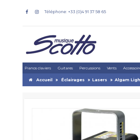
Téléphone: +33 (0)4 91 37 58 65
Pianos claviers
Guitares
Percussions
Vents
Accessoir
Accueil
Éclairages
Lasers
Algam Ligh