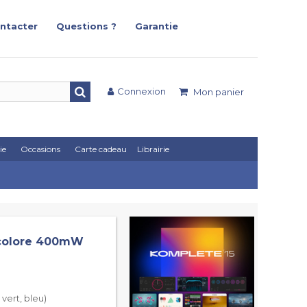
ntacter
Questions ?
Garantie
Connexion
Mon panier
ie
Occasions
Carte cadeau
Librairie
ticolore 400mW
vert, bleu)