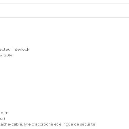
ecteur interlock
1:2014
50 mm
ur)
ttache-câble, lyre d’accroche et élingue de sécurité