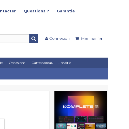
ntacter
Questions ?
Garantie
Connexion
Mon panier
ie
Occasions
Carte cadeau
Librairie