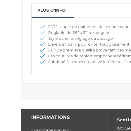
PLUS D'INFO
2 1/2", sangle de guitare en daim couleur noi
Réglable de 38" à 51" de longueur
Style échelle, réglage du passage
Envers en daim pour éviter tout glissement 
Cuir de première qualité provenant des mei
Les coutures de renfort empêchent l'étire
Fabriqué à la main en Nouvelle-Écosse, Ca
INFORMATIONS
Scotto
180 ru
Qui sommes-nous ?