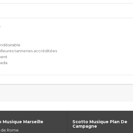
r
indésirable
lleures tanneries accréditées
ment
nada
 Musique Marseille
Scotto Musique Plan De
Campagne
e de Rome