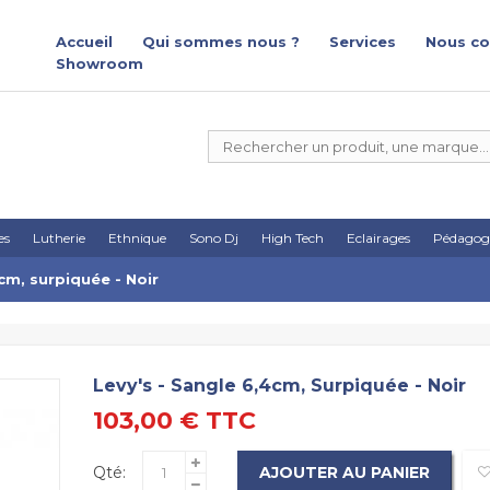
Accueil
Qui sommes nous ?
Services
Nous co
Showroom
es
Lutherie
Ethnique
Sono Dj
High Tech
Eclairages
Pédagog
cm, surpiquée - Noir
Levy's - Sangle 6,4cm, Surpiquée - Noir
103,00 €
TTC
Qté:
AJOUTER AU PANIER