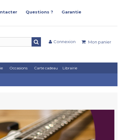
ntacter
Questions ?
Garantie
Connexion
Mon panier
ie
Occasions
Carte cadeau
Librairie