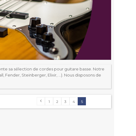
ente sa sélection de cordes pour guitare basse. Notre
, Fender, Steinberger, Elixir, …). Nous disposons de
1
2
3
4
5