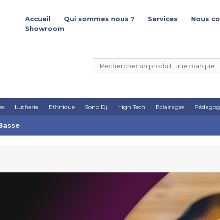
Accueil
Qui sommes nous ?
Services
Nous co
Showroom
es
Lutherie
Ethnique
Sono Dj
High Tech
Eclairages
Pédagog
 Basse