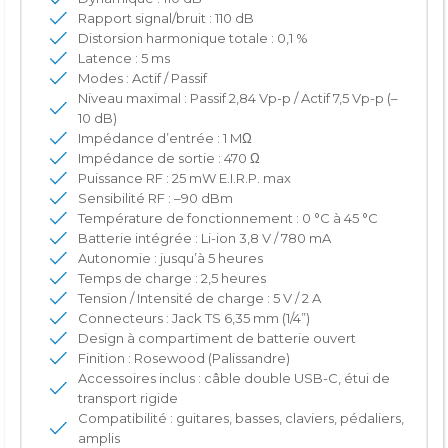
Rapport signal/bruit : 110 dB
Distorsion harmonique totale : 0,1 %
Latence : 5 ms
Modes : Actif / Passif
Niveau maximal : Passif 2,84 Vp-p / Actif 7,5 Vp-p (–
10 dB)
Impédance d’entrée : 1 MΩ
Impédance de sortie : 470 Ω
Puissance RF : 25 mW E.I.R.P. max
Sensibilité RF : –90 dBm
Température de fonctionnement : 0 °C à 45 °C
Batterie intégrée : Li-ion 3,8 V / 780 mA
Autonomie : jusqu’à 5 heures
Temps de charge : 2,5 heures
Tension / Intensité de charge : 5 V / 2 A
Connecteurs : Jack TS 6,35 mm (1/4”)
Design à compartiment de batterie ouvert
Finition : Rosewood (Palissandre)
Accessoires inclus : câble double USB-C, étui de
transport rigide
Compatibilité : guitares, basses, claviers, pédaliers,
amplis