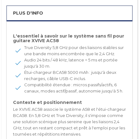
PLUS D'INFO
L'essentiel à savoir sur le système sans fil pour
guitare XVIVE AC58
True Diversity 5,8 GHz
pour des liaisons stables sur
une bande moins encombrée que le 2,4 GHz.
Audio
24 bits / 48 kHz
,
latence < 5 ms
et portée
jusqu'à 30 m.
Étui-chargeur
BCA58
5000 mAh : jusqu'à deux
recharges, câble USB-C inclus.
Compatibilité étendue : micros passifs/actifs,
6
canaux
, modes actif/passif, autonomie jusqu'à 5 h.
Contexte et positionnement
Le XVIVE AC58 associe le système A58 et l'étui-chargeur
BCA58. En 5,8 GHz et
True Diversity
, il s'impose comme
une solution scénique plus sereine que les liaisons 2,4
GHz, tout en restant compact et prêt à l'emploi pour les
tournées et répétitions intensives.