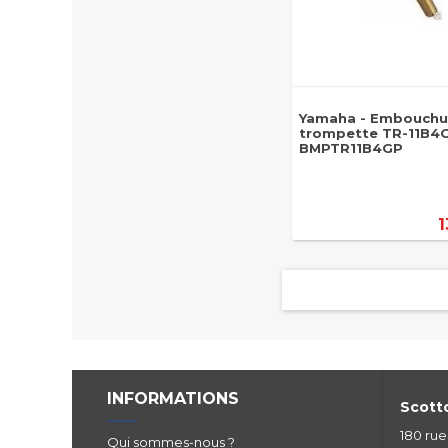
Yamaha - Embouchu
trompette TR-11B4G
BMPTR11B4GP
1
INFORMATIONS
Scotto
180 ru
Qui sommes-nous ?