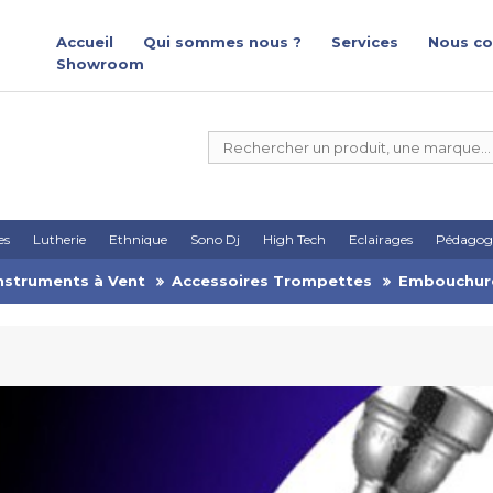
Accueil
Qui sommes nous ?
Services
Nous co
Showroom
es
Lutherie
Ethnique
Sono Dj
High Tech
Eclairages
Pédagog
nstruments à Vent
Accessoires Trompettes
Embouchur