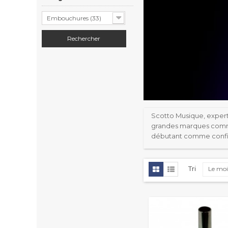
Embouchures (33)
Scotto Musique, exper
grandes marques comme
débutant comme confirm
Tri
Le moi