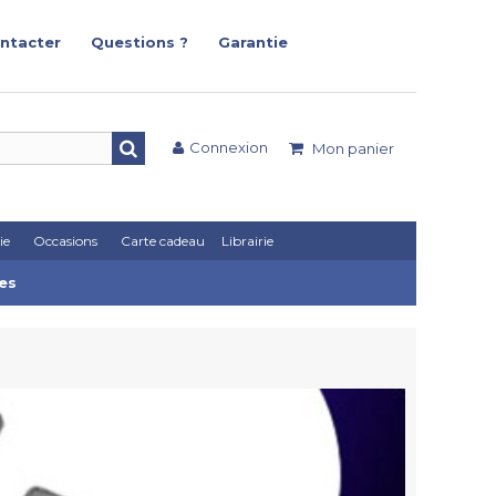
ntacter
Questions ?
Garantie
Connexion
Mon panier
ie
Occasions
Carte cadeau
Librairie
es