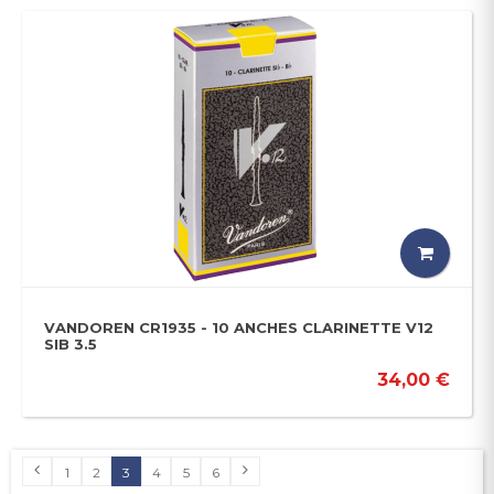
VANDOREN CR1935 - 10 ANCHES CLARINETTE V12
SIB 3.5
34,00 €
1
2
3
4
5
6