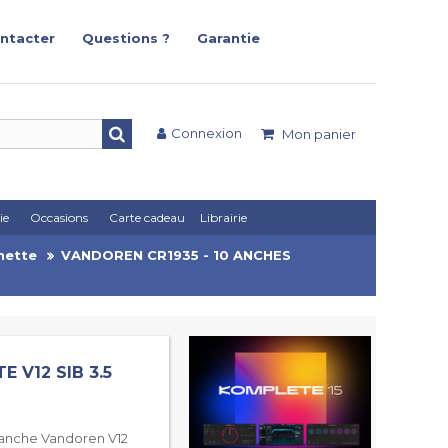
ntacter
Questions ?
Garantie
Connexion
Mon panier
ie
Occasions
Carte cadeau
Librairie
nette
VANDOREN CR1935 - 10 ANCHES
 V12 SIB 3.5
e anche Vandoren V12