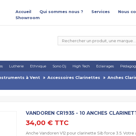
Accueil
Qui sommes nous ?
Services
Nous co
Showroom
es
Lutherie
Ethnique
Sono Dj
High Tech
Eclairages
Pédagog
nstruments à Vent
Accessoires Clarinettes
Anches Clari
VANDOREN CR1935 - 10 ANCHES CLARINETTE
34,00 €
TTC
Anche Vandoren V12 pour clarinette Sib force 3.5. Votr