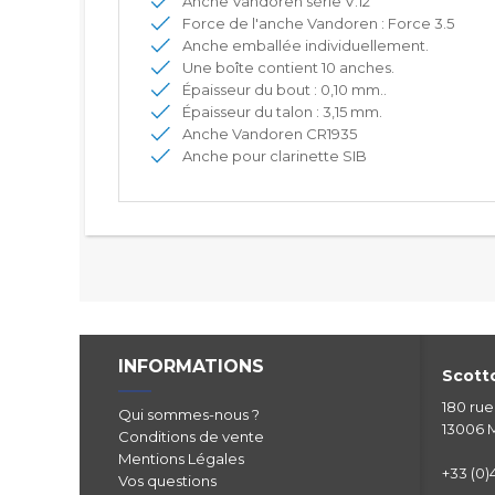
Anche Vandoren série V.12
Force de l'anche Vandoren : Force 3.5
Anche emballée individuellement.
Une boîte contient 10 anches.
Épaisseur du bout : 0,10 mm..
Épaisseur du talon : 3,15 mm.
Anche Vandoren CR1935
Anche pour clarinette SIB
INFORMATIONS
Scotto
180 ru
Qui sommes-nous ?
13006 M
Conditions de vente
Mentions Légales
+33 (0)4
Vos questions