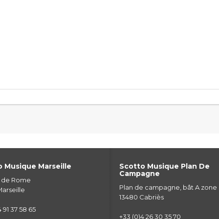
 Musique Marseille
Scotto Musique Plan De
Campagne
e de Rome
Plan de campagne, bât A zone
arseille
13480 Cabriès
 91 37 58 65
+33 (0)4 26 30 35 70