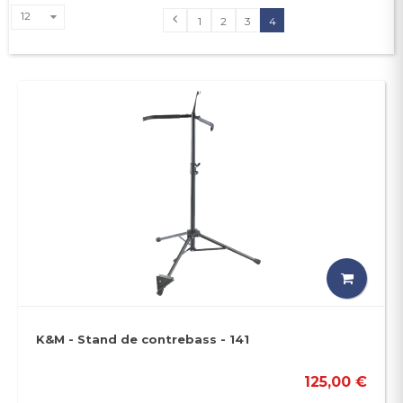
12
1
2
3
4
K&M - Stand de contrebass - 141
125,00 €