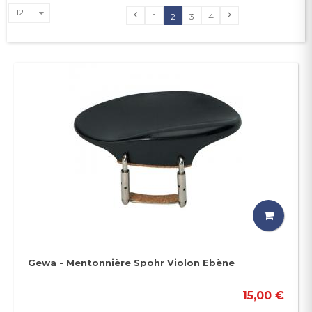
12
1
2
3
4
Gewa - Mentonnière Spohr Violon Ebène
15,00 €