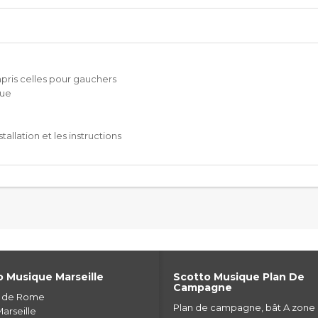
mpris celles pour gauchers
que
allation et les instructions
 Musique Marseille
Scotto Musique Plan De
Campagne
e de Rome
Plan de campagne, bât A zone
arseille