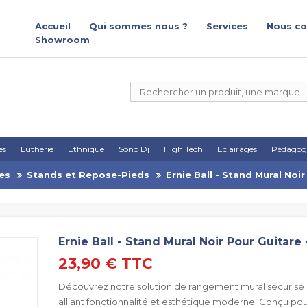
Accueil
Qui sommes nous ?
Services
Nous co
Showroom
es
Lutherie
Ethnique
Sono Dj
High Tech
Eclairages
Pédagog
es
Stands et Repose-Pieds
Ernie Ball - Stand Mural Noi
Ernie Ball - Stand Mural Noir Pour Guitare
23,90 €
TTC
Découvrez notre solution de rangement mural sécurisé 
alliant fonctionnalité et esthétique moderne. Conçu pou