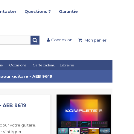
ntacter
Questions ?
Garantie
Connexion
Mon panier
ie
Occasions
Carte cadeau
Librairie
r pour guitare - AEB 9619
 - AEB 9619
pour votre guitare,
r s'intégrer