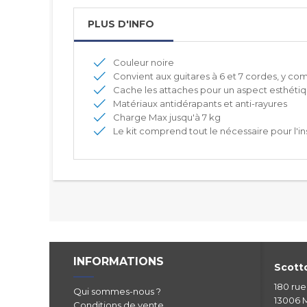
PLUS D'INFO
Couleur noire
Convient aux guitares à 6 et 7 cordes, y co
Cache les attaches pour un aspect esthéti
Matériaux antidérapants et anti-rayures
Charge Max jusqu'à 7 kg
Le kit comprend tout le nécessaire pour l'inst
INFORMATIONS
Scotto
180 ru
Qui sommes-nous ?
13006 M
Conditions de vente