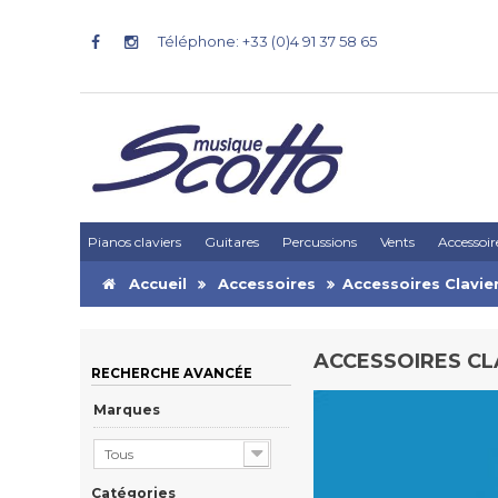
Téléphone: +33 (0)4 91 37 58 65
Pianos claviers
Guitares
Percussions
Vents
Accessoir
Accueil
Accessoires
Accessoires Clavie
ACCESSOIRES CL
RECHERCHE AVANCÉE
Marques
Tous
Catégories