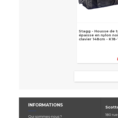
Stagg - Housse de t
épaisse en nylon no
clavier 148cm - K18-
INFORMATIONS
Scotto
180 ru
Qui sommes-nous ?