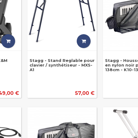
 K&M
Stagg - Stand Reglable pour
Stagg - Houss
clavier / synthétiseur - MXS-
en nylon noir 
A1
138cm - K10-1
49,00 €
57,00 €