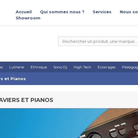
Accueil
Qui sommes nous ?
Services
Nous co
Showroom
es
Lutherie
Ethnique
Sono Dj
High Tech
Eclairages
Pédagog
rs et Pianos
AVIERS ET PIANOS