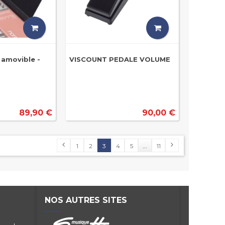
 amovible -
VISCOUNT PEDALE VOLUME
89,90 €
90,00 €
1
2
3
4
5
...
11
NOS AUTRES SITES