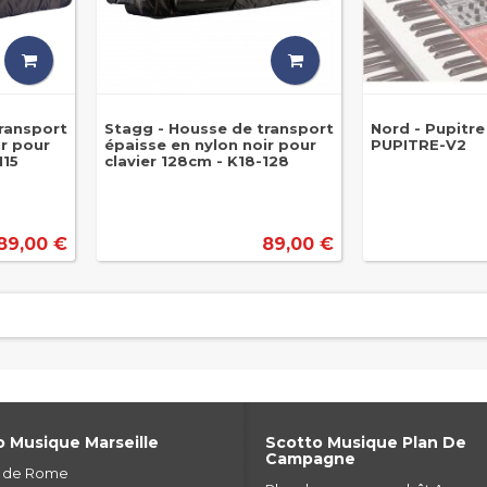
ransport
Stagg - Housse de transport
Nord - Pupitre
ir pour
épaisse en nylon noir pour
PUPITRE-V2
115
clavier 128cm - K18-128
89,00 €
89,00 €
 Musique Marseille
Scotto Musique Plan De
Campagne
e de Rome