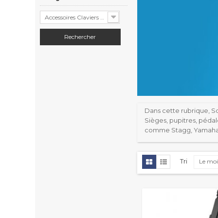
Accessoires Claviers et Pianos (167)
Dans cette rubrique, S
Sièges, pupitres, péda
comme Stagg, Yamaha, 
Tri
Le moi