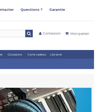
ntacter
Questions ?
Garantie
Connexion
Mon panier
ie
Occasions
Carte cadeau
Librairie