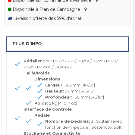
Disponible sur commande à Marseille
Disponible à Plan de Campagne
Livraison offerte dès 59€ d'achat
PLUS D'INFO
Pédalier
pour P-121 / P-125 / P-125a / P-225 / P-515 /
P-525 / P-S500 / DGX-670
Taille/Poids
Dimensions
Largeur:
302 mm [11-7/8"]
Hauteur:
97 mm [3-13/16"]
Profondeur:
160 mm [6-5/16"]
Poids:
2 kg [4 lb, 7 oz]
Interface de Contrôle
Pédale
Nombre de pédales:
3 : Sustain (avec
fonction demi-pédale), Sostenuto, Soft
Stockage et Connectivité