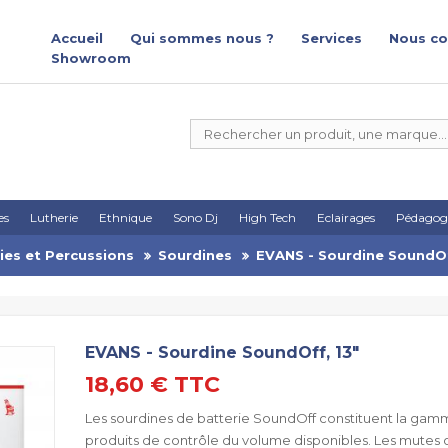
Accueil
Qui sommes nous ?
Services
Nous co
Showroom
es
Lutherie
Ethnique
Sono Dj
High Tech
Eclairages
Pédagog
ies et Percussions
Sourdines
EVANS - Sourdine SoundOf
EVANS - Sourdine SoundOff, 13"
18,60 €
TTC
Les sourdines de batterie SoundOff constituent la gamm
produits de contrôle du volume disponibles. Les mutes 