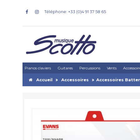
Téléphone: +33 (0)4 91 37 58 65
Pianos claviers
Guitares
Percussions
Vents
Accessoir
Accueil
Accessoires
Accessoires Batter