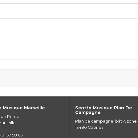
 Musique Marseille
Scotto Musique Plan De
Campagne
e de Rome
Plan de campagne, bât A zone
arseille
13480 Cabriès
 91 37 58 65