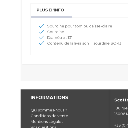
PLUS D'INFO
Sourdine pour tom ou caisse-claire
Sourdine
Diamètre : 13"
Contenu de la livraison : 1 sourdine SO-13
INFORMATIONS
Scotto
180 ru
Qui sommes-nous ?
13006 M
Conditions de vente
Mentions Légales
+33 (0)4
Vos questions