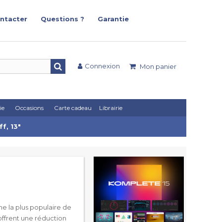
ntacter
Questions ?
Garantie
Connexion
Mon panier
ie
Occasions
Carte cadeau
Librairie
f, 13"
e la plus populaire de
offrent une réduction