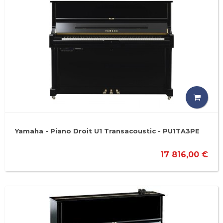
Yamaha - Piano Droit U1 Transacoustic - PU1TA3PE
17 816,00 €