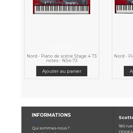
4 499,00 €
Nord - Piano de scène Stage 4 73
Nord - P
notes - NS4-73
Ajouter au panier
A
INFORMATIONS
Scotto
180 ru
Qui sommes-nous ?
13006 M