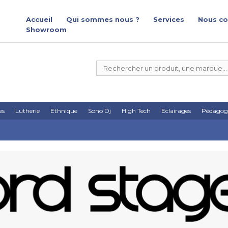
Accueil
Qui sommes nous ?
Services
Nous co
Showroom
es
Lutherie
Ethnique
Sono Dj
High Tech
Eclairages
Pédagog