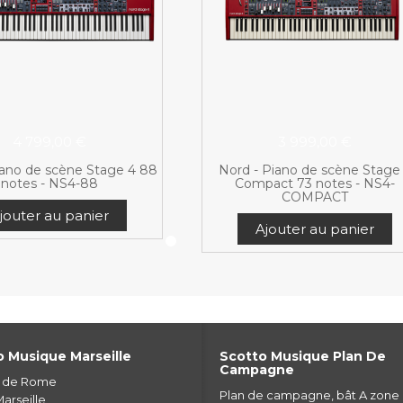
4 799,00 €
3 999,00 €
iano de scène Stage 4 88
Nord - Piano de scène Stage
notes - NS4-88
Compact 73 notes - NS4-
COMPACT
jouter au panier
Ajouter au panier
 Musique Marseille
Scotto Musique Plan De
Campagne
e de Rome
Plan de campagne, bât A zone
arseille