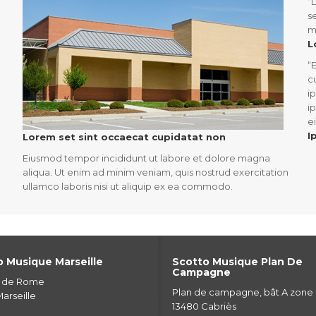
“
L
s
m
L
“
E
c
i
i
e
I
Lorem set sint occaecat cupidatat non
Eiusmod tempor incididunt ut labore et dolore magna
aliqua. Ut enim ad minim veniam, quis nostrud exercitation
ullamco laboris nisi ut aliquip ex ea commodo.
 Musique Marseille
Scotto Musique Plan De
Campagne
e de Rome
Plan de campagne, bât A zone
arseille
13480 Cabriès