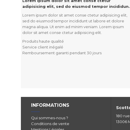
Lorem ipsum dolor sit amet conse ctetur
adipisicing elit, sed do eiusmod tempor incididun.
Lorem ipsum dolor sit amet conse ctetur adipisicing elit,
sed do eiusmod tempor incididunt ut labore et dolore
magna aliqua. Ut enim ad minim veniam. Lorem ipsum
dolor sit amet conse ctetur adipisicing elit.
Produits haute qualité
Service client inégalé
Remboursement garanti pendant 30 jours
INFORMATIONS
Scotto
180 ru
Qui sommes-nous ?
13006 M
Conditions de vente
Mentions Légales