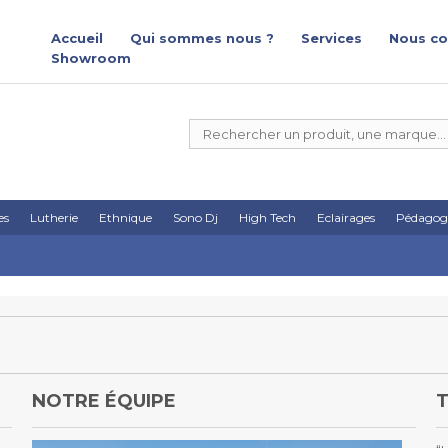
Accueil
Qui sommes nous ?
Services
Nous co
Showroom
es
Lutherie
Ethnique
Sono Dj
High Tech
Eclairages
Pédagog
NOTRE ÉQUIPE