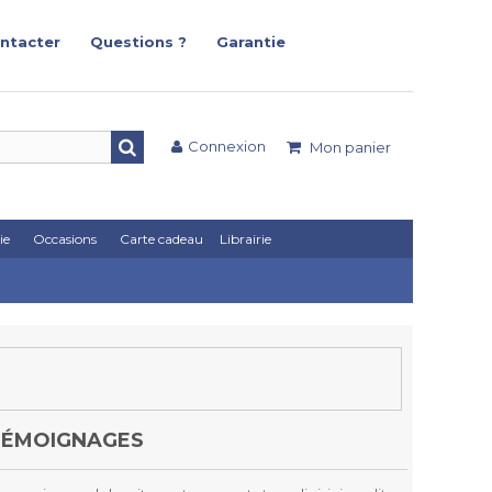
ntacter
Questions ?
Garantie
Connexion
Mon panier
ie
Occasions
Carte cadeau
Librairie
TÉMOIGNAGES