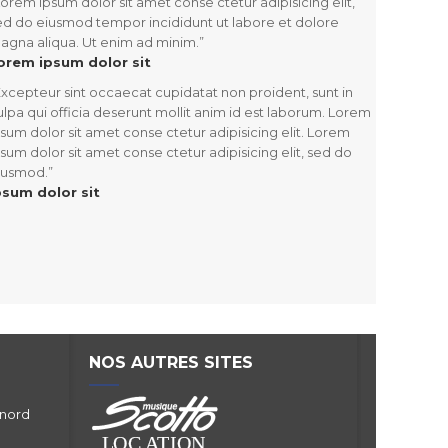
orem ipsum dolor sit amet conse ctetur adipisicing elit,
ed do eiusmod tempor incididunt ut labore et dolore
agna aliqua. Ut enim ad minim.
”
orem ipsum dolor sit
xcepteur sint occaecat cupidatat non proident, sunt in
ulpa qui officia deserunt mollit anim id est laborum. Lorem
psum dolor sit amet conse ctetur adipisicing elit. Lorem
psum dolor sit amet conse ctetur adipisicing elit, sed do
iusmod.
”
psum dolor sit
NOS AUTRES SITES
 nord