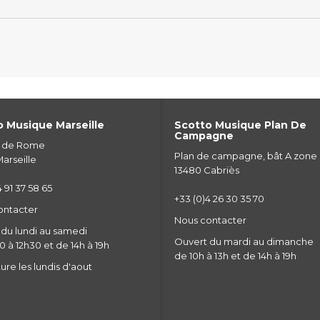
 Musique Marseille
Scotto Musique Plan De
Campagne
e de Rome
Plan de campagne, bât A zone
arseille
13480 Cabriès
 91 37 58 65
+33 (0)4 26 30 35 70
ontacter
Nous contacter
du lundi au samedi
Ouvert du mardi au dimanche
 à 12h30 et de 14h à 19h
de 10h à 13h et de 14h à 19h
re les lundis d'aout