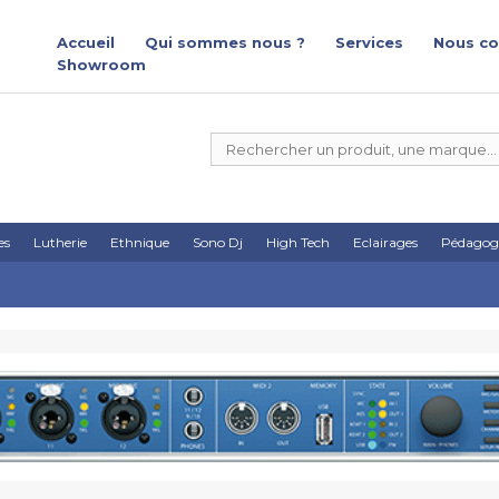
Accueil
Qui sommes nous ?
Services
Nous co
Showroom
es
Lutherie
Ethnique
Sono Dj
High Tech
Eclairages
Pédagog