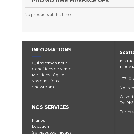
PROMO RME FIREFACE UFX
No products at this time
INFORMATIONS
Scotto
180 ru
Qui sommes-nous ?
13006 M
Conditions de vente
Mentions Légales
+33 (0)4
Vos questions
Showroom
Nous c
Ouvert 
De 9h30
NOS SERVICES
Fermetu
Pianos
Location
Services techniques