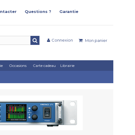
ntacter
Questions ?
Garantie
Connexion
Mon panier
ie
Occasions
Carte cadeau
Librairie