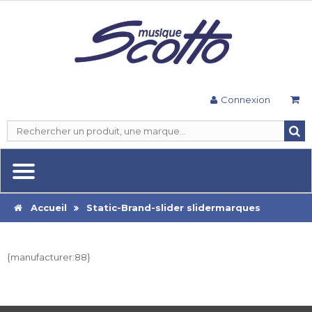
Connexion
Accueil
Static-Brand-slider
slidermarques
{manufacturer:88}