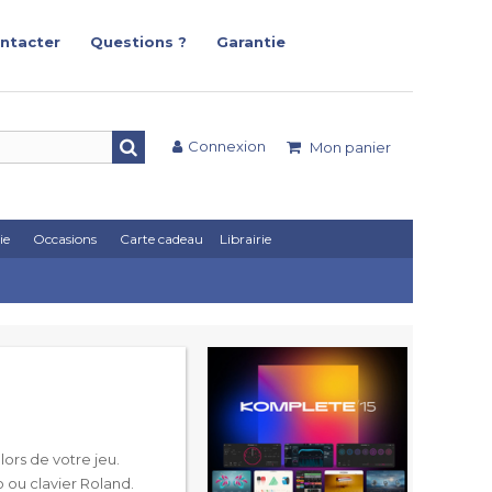
ntacter
Questions ?
Garantie
Connexion
Mon panier
ie
Occasions
Carte cadeau
Librairie
ors de votre jeu.
 ou clavier Roland.