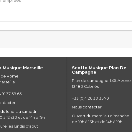
er empilées
 Musique Marseille
Scotto Musique Plan De
Campagne
e de Rome
Plan de campagne, bât A zone
arseille
13480 Cabriès
 91 37 58 65
+33 (0)4 26 30 35 70
ontacter
Nous contacter
du lundi au samedi
Ouvert du mardi au dimanche
 à 12h30 et de 14h à 19h
de 10h à 13h et de 14h à 19h
re les lundis d'aout