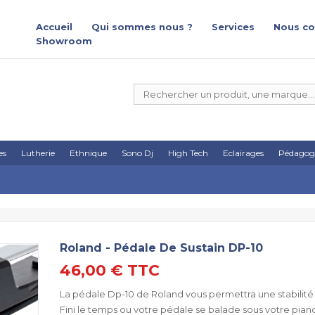
Accueil
Qui sommes nous ?
Services
Nous co
Showroom
es
Lutherie
Ethnique
Sono Dj
High Tech
Eclairages
Pédagog
Roland - Pédale De Sustain DP-10
46,00 €
TTC
La pédale Dp-10 de Roland vous permettra une stabilité l
Fini le temps ou votre pédale se balade sous votre piano