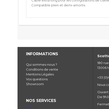
Câble extra long pour les configurations de clavi
Compatible plein et demi-amortis
INFORMATIONS
Scotto
180 ru
Qui sommes-nous ?
13006 M
Conditions de vente
Mentions Légales
+33 (0)4
Vos questions
Showroom
Nous c
Ouvert 
De 9h30
NOS SERVICES
Fermetu