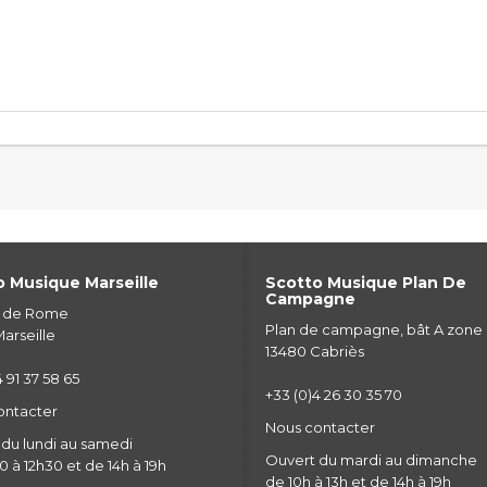
 Musique Marseille
Scotto Musique Plan De
Campagne
e de Rome
Plan de campagne, bât A zone
arseille
13480 Cabriès
 91 37 58 65
+33 (0)4 26 30 35 70
ontacter
Nous contacter
du lundi au samedi
Ouvert du mardi au dimanche
 à 12h30 et de 14h à 19h
de 10h à 13h et de 14h à 19h