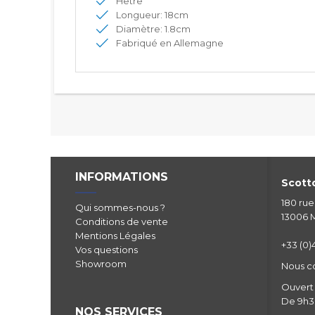
Hêtre
Longueur: 18cm
Diamètre: 1.8cm
Fabriqué en Allemagne
INFORMATIONS
Scotto
180 ru
Qui sommes-nous ?
13006 M
Conditions de vente
Mentions Légales
+33 (0)4
Vos questions
Showroom
Nous c
Ouvert 
De 9h30
NOS SERVICES