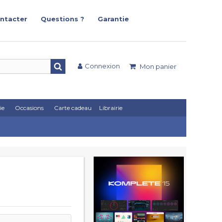
ntacter
Questions ?
Garantie
Connexion
Mon panier
ie
Occasions
Carte cadeau
Librairie