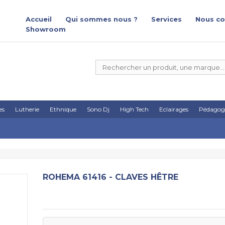
Accueil
Qui sommes nous ?
Services
Nous co
Showroom
es
Lutherie
Ethnique
Sono Dj
High Tech
Eclairages
Pédagog
ROHEMA 61416 - CLAVES HÊTRE