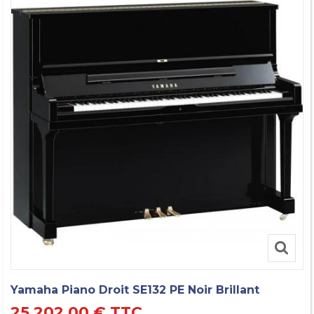
Yamaha Piano Droit SE132 PE Noir Brillant
25 202,00 €
TTC