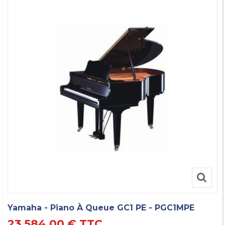
Yamaha - Piano À Queue GC1 PE - PGC1MPE
23 584,00 €
TTC