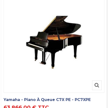
Yamaha - Piano À Queue C7X PE - PC7XPE
63 866,00 €
TTC