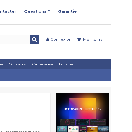
ntacter
Questions ?
Garantie
Connexion
Mon panier
ie
Occasions
Carte cadeau
Librairie