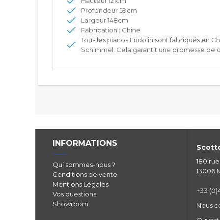
Hauteur 121cm
Profondeur 59cm
Largeur 148cm
Fabrication : Chine
Tous les pianos Fridolin sont fabriqués en 
Schimmel. Cela garantit une promesse de qu
INFORMATIONS
Scotto
180 ru
Qui sommes-nous ?
13006 M
Conditions de vente
Mentions Légales
+33 (0)4
Vos questions
Showroom
Nous c