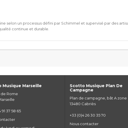
Chine selon un processus défini par Schimmel et supervisé par des arti
alité continue et durable.
 Musique Marseille
Scotto Musique Plan De
Campagne
e de Rome
Plan de campagne, bât A zone
arseille
13480 Cabriès
 91 37 58 65
+33 (0)4 26 30 35 70
ontacter
Nous contacter