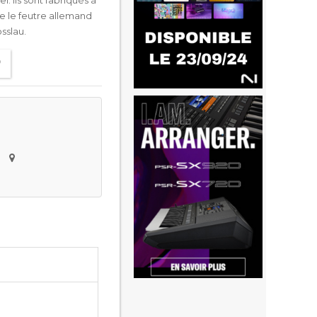
. Ils sont fabriqués à
e le feutre allemand
sslau.
e