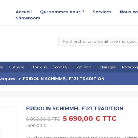
Accueil
Qui sommes nous ?
Services
Nous co
Showroom
es
Lutherie
Ethnique
Sono Dj
High Tech
Eclairages
Pédagog
stiques
FRIDOLIN SCHIMMEL F121 TRADITION
FRIDOLIN SCHIMMEL F121 TRADITION
5 690,00 €
TTC
6 090,00 €
TTC
-400,00 €