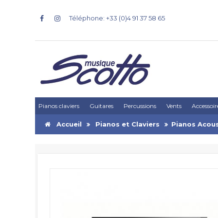
Téléphone: +33 (0)4 91 37 58 65
Pianos claviers
Guitares
Percussions
Vents
Accessoir
Accueil
Pianos et Claviers
Pianos Acou