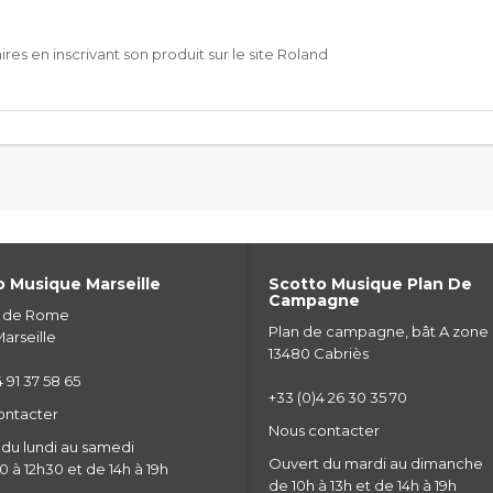
es en inscrivant son produit sur le site
Roland
 Musique Marseille
Scotto Musique Plan De
Campagne
e de Rome
Plan de campagne, bât A zone
arseille
13480 Cabriès
 91 37 58 65
+33 (0)4 26 30 35 70
ontacter
Nous contacter
du lundi au samedi
Ouvert du mardi au dimanche
 à 12h30 et de 14h à 19h
de 10h à 13h et de 14h à 19h