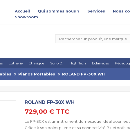
Accueil
Qui sommes nous ?
Services
Nous co
Showroom
es
Lutherie
Ethnique
Sono Dj
High Tech
Eclairages
Pédagog
tables
Pianos Portables
ROLAND FP-30X WH
ROLAND FP-30X WH
729,00 €
TTC
Le FP-30X est un instrument domestique idéal pour les 
Grâce à son poids plume et sa connectivité Bluetooth pou