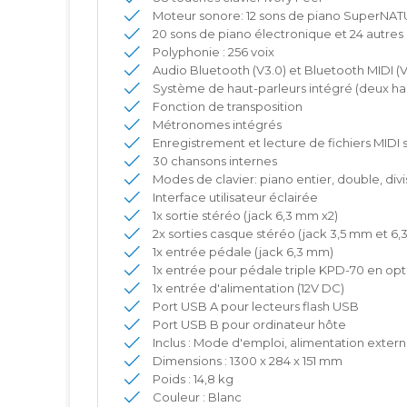
Moteur sonore: 12 sons de piano SuperNA
20 sons de piano électronique et 24 autres
Polyphonie : 256 voix
Audio Bluetooth (V3.0) et Bluetooth MIDI (V
Système de haut-parleurs intégré (deux haut
Fonction de transposition
Métronomes intégrés
Enregistrement et lecture de fichiers MIDI 
30 chansons internes
Modes de clavier: piano entier, double, div
Interface utilisateur éclairée
1x sortie stéréo (jack 6,3 mm x2)
2x sorties casque stéréo (jack 3,5 mm et 6
1x entrée pédale (jack 6,3 mm)
1x entrée pour pédale triple KPD-70 en opt
1x entrée d'alimentation (12V DC)
Port USB A pour lecteurs flash USB
Port USB B pour ordinateur hôte
Inclus : Mode d'emploi, alimentation extern
Dimensions : 1300 x 284 x 151 mm
Poids : 14,8 kg
Couleur : Blanc