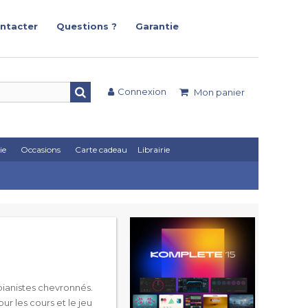
ntacter
Questions ?
Garantie
Connexion
Mon panier
ie
Occasions
Carte cadeau
Librairie
pianistes chevronnés.
r les cours et le jeu