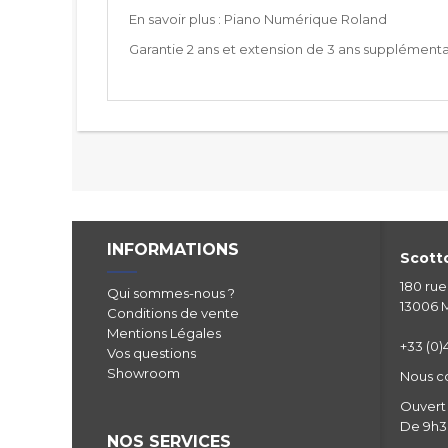
En savoir plus :
Piano Numérique Roland
Garantie 2 ans et extension de 3 ans supplémentair
INFORMATIONS
Scotto
180 ru
Qui sommes-nous ?
13006 M
Conditions de vente
Mentions Légales
+33 (0)4
Vos questions
Showroom
Nous c
Ouvert 
De 9h30
NOS SERVICES