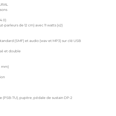
TURAL
 sons
4.0)
-parleurs de 12 cm) avec 11 watts (x2)
standard (SMF) et audio (wav et MP3) sur clé USB
isé et double
,3 mm)
ion
e (PSB-7U), pupitre, pédale de sustain DP-2