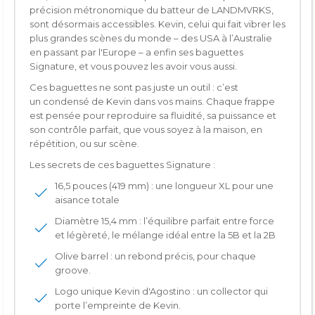
précision métronomique du batteur de
LANDMVRKS
,
sont désormais accessibles. Kevin, celui qui fait vibrer les
plus grandes scènes du monde – des USA à l’Australie
en passant par l'Europe – a enfin ses
baguettes
Signature
, et vous pouvez les avoir vous aussi.
Ces baguettes ne sont pas juste un outil : c’est
un condensé de Kevin dans vos mains. Chaque frappe
est pensée pour reproduire sa fluidité, sa puissance et
son contrôle parfait, que vous soyez à la maison, en
répétition, ou sur scène.
Les secrets de ces baguettes Signature :
16,5 pouces (419 mm)
: une longueur XL pour une
aisance totale
Diamètre 15,4 mm
: l’équilibre parfait entre force
et légèreté, le mélange idéal entre la 5B et la 2B
Olive barrel
: un rebond précis, pour chaque
groove.
Logo unique
Kevin d'Agostino : un collector qui
porte l’empreinte de Kevin.