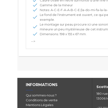
Cadre ovale en hêtre surmonté d'une fine 
Gamme de la mineur
Notes: A-C-E-F-A-A-B-C-E (la-do-mi-fa-la-la-
Le fond de l'instrument est ouvert, ce qui 
exemple.
Le montage sur peau procure ici une sonorit
mineure un peu mystérieuse de cet instrum
Dimensions: 198 x 155 x 67 mm.
-->
INFORMATIONS
Scotto
180 ru
Qui sommes-nous ?
13006 M
Conditions de vente
Mentions Légales