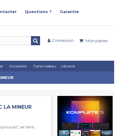
ntacter
Questions ?
Garantie
Connexion
Mon panier
ie
Occasions
Carte cadeau
Librairie
MINEUR
C LA MINEUR
à pouces", se tient