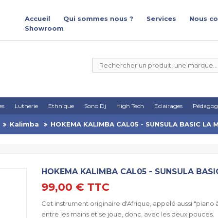
Accueil
Qui sommes nous ?
Services
Nous co
Showroom
es
Lutherie
Ethnique
Sono Dj
High Tech
Eclairages
Pédagog
Kalimba
HOKEMA KALIMBA CAL05 - SUNSULA BASIC LA 
HOKEMA KALIMBA CAL05 - SUNSULA BASI
99,00 €
TTC
Cet instrument originaire d'Afrique, appelé aussi "piano 
entre les mains et se joue, donc, avec les deux pouces.