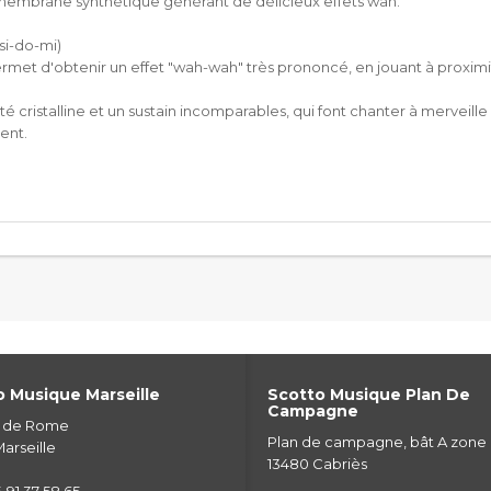
membrane synthétique générant de délicieux effets wah.
si-do-mi)
permet d'obtenir un effet "wah-wah" très prononcé, en jouant à proximi
é cristalline et un sustain incomparables, qui font chanter à merveil
ent.
 Musique Marseille
Scotto Musique Plan De
Campagne
e de Rome
Plan de campagne, bât A zone
arseille
13480 Cabriès