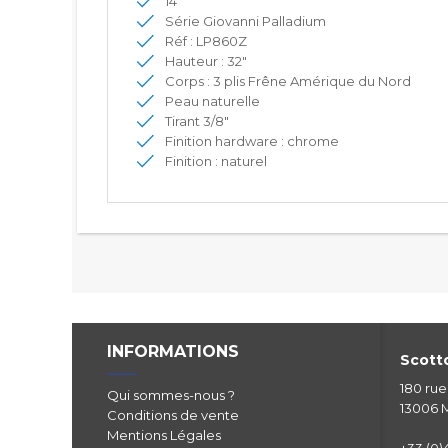
14"
Série Giovanni Palladium
Réf : LP860Z
Hauteur : 32"
Corps : 3 plis Frêne Amérique du Nord
Peau naturelle
Tirant 3/8"
Finition hardware : chrome
Finition : naturel
INFORMATIONS
Scotto
180 ru
Qui sommes-nous ?
13006 M
Conditions de vente
Mentions Légales