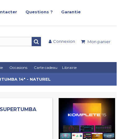
ntacter
Questions ?
Garantie
Connexion
Mon panier
ie
Occasions
Carte cadeau
Librairie
RTUMBA 14" - NATUREL
M SUPERTUMBA