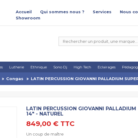
Accueil
Qui sommes nous ?
Services
Nous co
Showroom
es
Lutherie
Ethnique
Sono Dj
High Tech
Eclairages
Pédagog
Congas
LATIN PERCUSSION GIOVANNI PALLADIUM SUPE
LATIN PERCUSSION GIOVANNI PALLADIU
14" - NATUREL
849,00 €
TTC
Un coup de maître