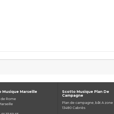
 Musique Marseille
Scotto Musique Plan De
Campagne
e de Rome
Plan de campagne, bât A zone
arseille
13480 Cabriès