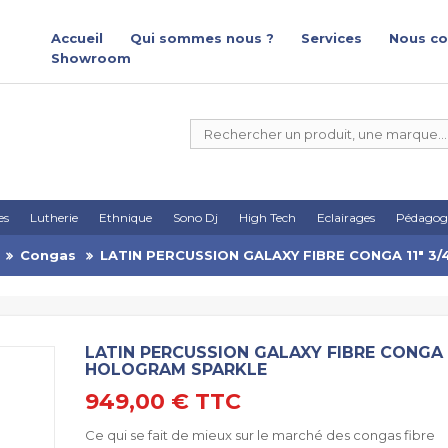
Accueil
Qui sommes nous ?
Services
Nous co
Showroom
es
Lutherie
Ethnique
Sono Dj
High Tech
Eclairages
Pédagog
Congas
LATIN PERCUSSION GALAXY FIBRE CONGA 11" 3
LATIN PERCUSSION GALAXY FIBRE CONGA 1
HOLOGRAM SPARKLE
949,00 €
TTC
Ce qui se fait de mieux sur le marché des congas fibre