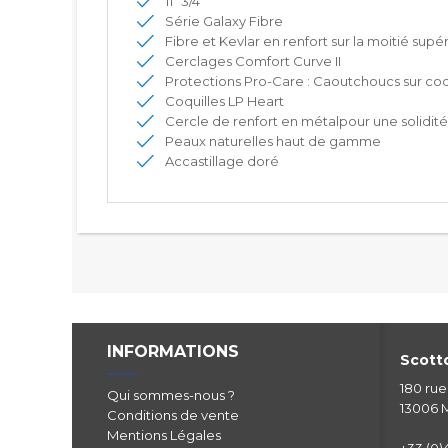
11" 3/4
Série Galaxy Fibre
Fibre et Kevlar en renfort sur la moitié supé
Cerclages Comfort Curve II
Protections Pro-Care : Caoutchoucs sur coqui
Coquilles LP Heart
Cercle de renfort en métalpour une solidit
Peaux naturelles haut de gamme
Accastillage doré
INFORMATIONS
Scotto
180 ru
Qui sommes-nous ?
13006 M
Conditions de vente
Mentions Légales