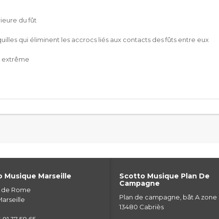
rieure du fût
lles qui éliminent les accrocs liés aux contacts des fûts entre eux
é extrême
 Musique Marseille
Scotto Musique Plan De
Campagne
e de Rome
Plan de campagne, bât A zone
arseille
13480 Cabriès