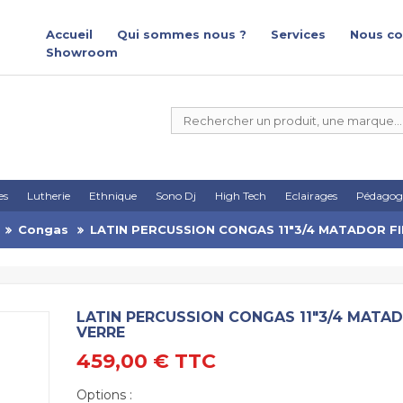
Accueil
Qui sommes nous ?
Services
Nous co
Showroom
es
Lutherie
Ethnique
Sono Dj
High Tech
Eclairages
Pédagog
Congas
LATIN PERCUSSION CONGAS 11"3/4 MATADOR F
LATIN PERCUSSION CONGAS 11"3/4 MATAD
VERRE
459,00 €
TTC
Options :