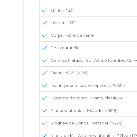
taille : 11" 3/4
Hauteur :
28"
Corps :
Fibre de verre
Peau naturelle
Cercles:
Matador Soft Strike (Comfort Curve
Tirants :
5/16" (M215)
Tirants pour micro:
en option (LP215M)
Système d'accord :
Tirants, classique
Plaques latérales :
Matador (M218)
Poignée de Conga :
Matador (M224)
Montage fût :
Attaches latérales LP (Type LP