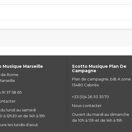
 Musique Marseille
Scotto Musique Plan De
Campagne
e de Rome
Plan de campagne, bât A zone
arseille
13480 Cabriès
 91 37 58 65
+33 (0)4 26 30 35 70
ontacter
Nous contacter
du lundi au samedi
Ouvert du mardi au dimanche
 à 12h30 et de 14h à 19h
de 10h à 13h et de 14h à 19h
re les lundis d'aout