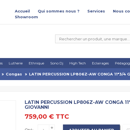
Accueil
Qui sommes nous ?
Services
Nous co
Showroom
es
Lutherie
Ethnique
Sono Dj
High Tech
Eclairages
Pédagog
Congas
LATIN PERCUSSION LP806Z-AW CONGA 11"3/4 
LATIN PERCUSSION LP806Z-AW CONGA 11
GIOVANNI
759,00 €
TTC