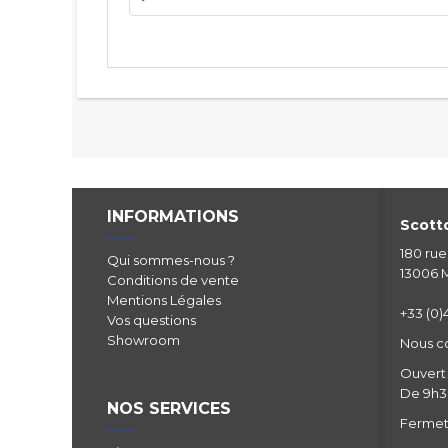
INFORMATIONS
Scotto
180 ru
Qui sommes-nous ?
13006 M
Conditions de vente
Mentions Légales
+33 (0)4
Vos questions
Showroom
Nous c
Ouvert 
De 9h30
NOS SERVICES
Fermetu