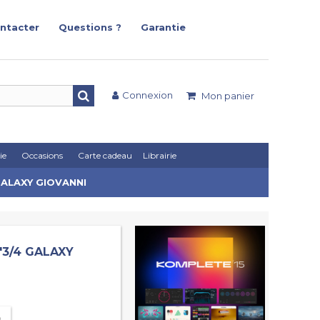
ntacter
Questions ?
Garantie
Connexion
Mon panier
ie
Occasions
Carte cadeau
Librairie
GALAXY GIOVANNI
"3/4 GALAXY