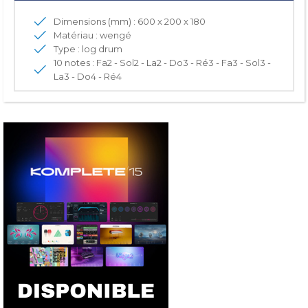
Dimensions (mm) : 600 x 200 x 180
Matériau : wengé
Type : log drum
10 notes : Fa2 - Sol2 - La2 - Do3 - Ré3 - Fa3 - Sol3 -
La3 - Do4 - Ré4