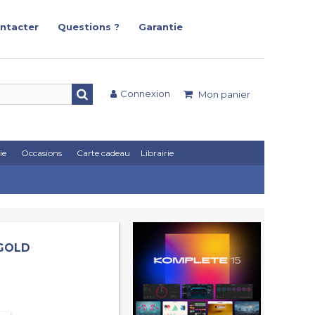
ntacter
Questions ?
Garantie
Connexion
Mon panier
ie
Occasions
Carte cadeau
Librairie
 GOLD