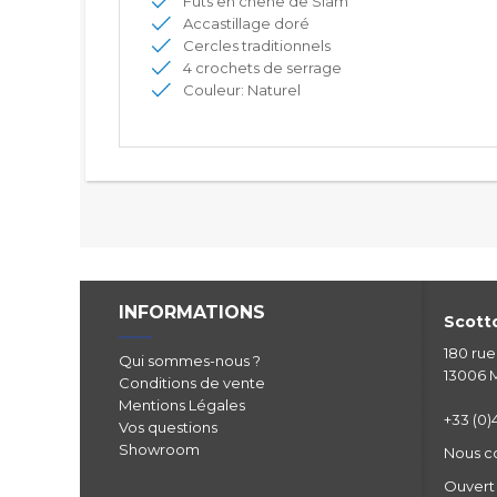
Fûts en chêne de Siam
Accastillage doré
Cercles traditionnels
4 crochets de serrage
Couleur: Naturel
INFORMATIONS
Scotto
180 ru
Qui sommes-nous ?
13006 M
Conditions de vente
Mentions Légales
+33 (0)4
Vos questions
Showroom
Nous c
Ouvert 