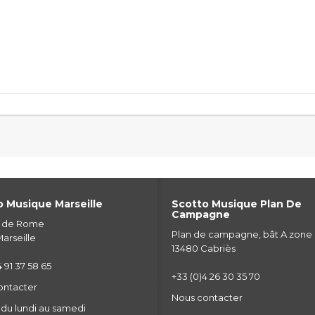
 Musique Marseille
Scotto Musique Plan De
Campagne
e de Rome
Plan de campagne, bât A zone
arseille
13480 Cabriès
 91 37 58 65
+33 (0)4 26 30 35 70
ontacter
Nous contacter
du lundi au samedi