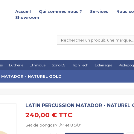
Accueil
Qui sommes nous ?
Services
Nous co
Showroom
es
Lutherie
Ethnique
Sono Dj
High Tech
Eclairages
Pédagog
N MATADOR - NATUREL GOLD
LATIN PERCUSSION MATADOR - NATUREL
240,00 €
TTC
Set de bongos 7 1/4" et 8 5/8"