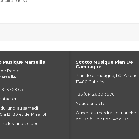
qualités de son
 Musique Marseille
Scotto Musique Plan De
Campagne
e de Rome
Plan de campagne, bât A zone
arseille
13480 Cabriès
 91 37 58 65
+33 (0)4 26 30 35 70
ontacter
Nous contacter
du lundi au samedi
Ouvert du mardi au dimanche
 à 12h30 et de 14h à 19h
de 10h à 13h et de 14h à 19h
re les lundis d'aout