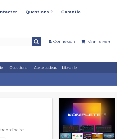
ntacter
Questions ?
Garantie
Connexion
Mon panier
ie
Occasions
Carte cadeau
Librairie
xtraordinaire