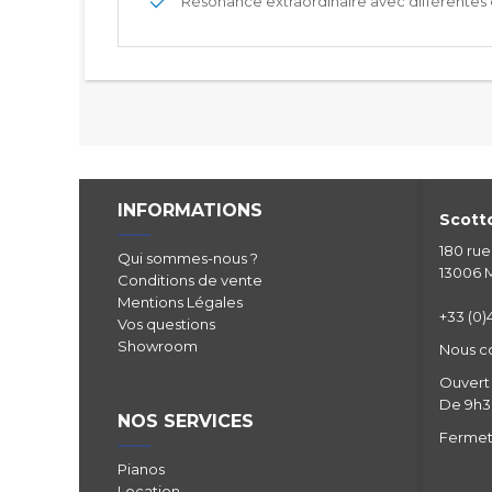
Résonance extraordinaire avec différentes 
INFORMATIONS
Scotto
180 ru
Qui sommes-nous ?
13006 M
Conditions de vente
Mentions Légales
+33 (0)4
Vos questions
Showroom
Nous c
Ouvert 
De 9h30
NOS SERVICES
Fermetu
Pianos
Location