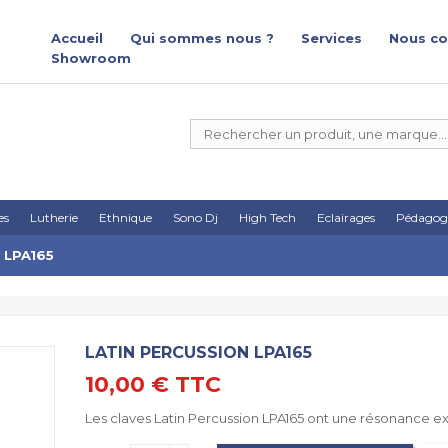
Accueil
Qui sommes nous ?
Services
Nous co
Showroom
es
Lutherie
Ethnique
Sono Dj
High Tech
Eclairages
Pédagog
 LPA165
LATIN PERCUSSION LPA165
10,00 €
TTC
Les claves Latin Percussion LPA165 ont une résonance e