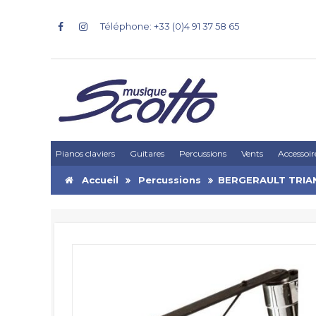
Téléphone: +33 (0)4 91 37 58 65
Pianos claviers
Guitares
Percussions
Vents
Accessoir
Accueil
Percussions
BERGERAULT TRIA