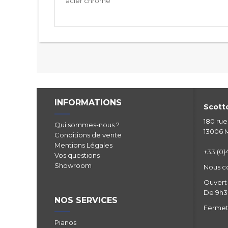
acier chromé
INFORMATIONS
Scotto
180 ru
Qui sommes-nous ?
13006 M
Conditions de vente
Mentions Légales
+33 (0)4
Vos questions
Showroom
Nous c
Ouvert 
De 9h30
NOS SERVICES
Fermetu
Pianos