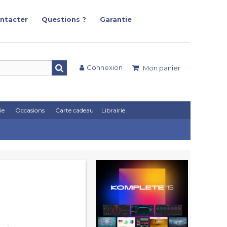
ntacter
Questions ?
Garantie
Connexion
Mon panier
ie
Occasions
Carte cadeau
Librairie