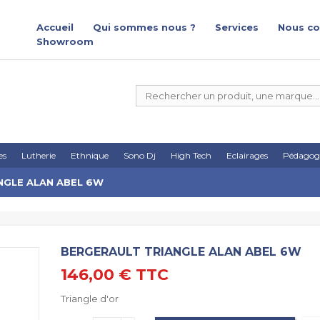
Accueil
Qui sommes nous ?
Services
Nous co
Showroom
es
Lutherie
Ethnique
Sono Dj
High Tech
Eclairages
Pédagog
NGLE ALAN ABEL 6W
BERGERAULT TRIANGLE ALAN ABEL 6W
146,00 €
TTC
Triangle d'or