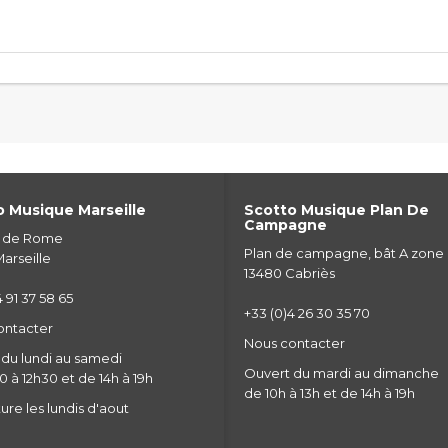
 Musique Marseille
Scotto Musique Plan De
Campagne
e de Rome
Plan de campagne, bât A zone
arseille
13480 Cabriès
 91 37 58 65
+33 (0)4 26 30 35 70
ontacter
Nous contacter
du lundi au samedi
Ouvert du mardi au dimanche
 à 12h30 et de 14h à 19h
de 10h à 13h et de 14h à 19h
re les lundis d'aout