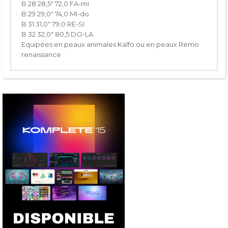
B 28 28,5" 72,0 FA-mi
B 29 29,0" 74,0 MI-do
B 31 31,0" 79,0 RE-SI
B 32 32,0" 80,5 DO-LA
Equipées en peaux animales Kalfo ou en peaux Remo
renaissance