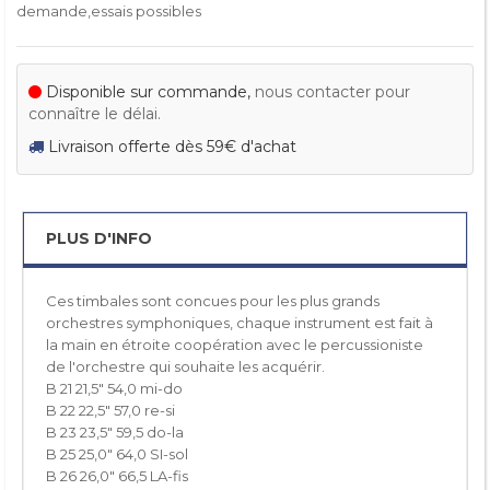
demande,essais possibles
Disponible sur commande,
nous contacter pour
connaître le délai.
Livraison offerte dès 59€ d'achat
PLUS D'INFO
Ces timbales sont concues pour les plus grands
orchestres symphoniques, chaque instrument est fait à
la main en étroite coopération avec le percussioniste
de l'orchestre qui souhaite les acquérir.
B 21 21,5" 54,0 mi-do
B 22 22,5" 57,0 re-si
B 23 23,5" 59,5 do-la
B 25 25,0" 64,0 SI-sol
B 26 26,0" 66,5 LA-fis