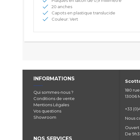
Plaques en laiton de 0,9 millimètre
20 anches
Capots en plastique translucide
Couleur: Vert
INFORMATIONS
Scotto
180 ru
Qui sommes-nous ?
13006 M
Conditions de vente
Mentions Légales
+33 (0)4
Vos questions
Showroom
Nous c
Ouvert 
De 9h30
NOS SERVICES