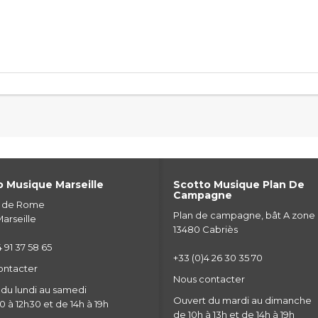
 Musique Marseille
Scotto Musique Plan De
Campagne
e de Rome
Plan de campagne, bât A zone
arseille
13480 Cabriès
 91 37 58 65
+33 (0)4 26 30 35 70
ontacter
Nous contacter
du lundi au samedi
Ouvert du mardi au dimanche
 à 12h30 et de 14h à 19h
de 10h à 13h et de 14h à 19h