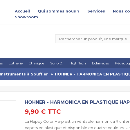
Accueil
Qui sommes nous ?
Services
Nous co
Showroom
es
Lutherie
Ethnique
Sono Dj
High Tech
Eclairages
Pédagog
Instruments à Souffler
HOHNER - HARMONICA EN PLASTIQ
HOHNER - HARMONICA EN PLASTIQUE HAP
9,90 €
TTC
La Happy Color Harp est un véritable harmonica Richter
capots en plastique et disponible en quatre couleurs. U