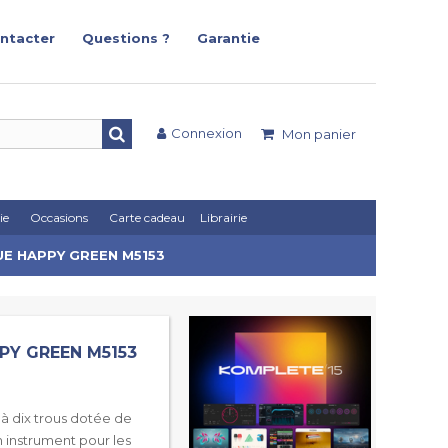
ntacter
Questions ?
Garantie
Connexion
Mon panier
ie
Occasions
Carte cadeau
Librairie
UE HAPPY GREEN M5153
PY GREEN M5153
 à dix trous dotée de
n instrument pour les