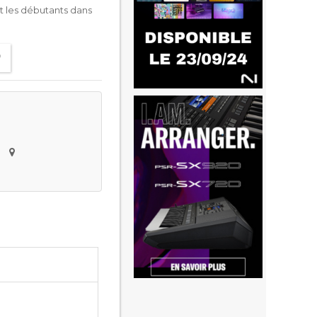
nt les débutants dans
e