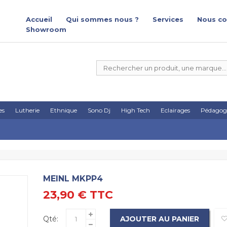
Accueil
Qui sommes nous ?
Services
Nous co
Showroom
es
Lutherie
Ethnique
Sono Dj
High Tech
Eclairages
Pédagog
MEINL MKPP4
23,90 €
TTC
Qté:
AJOUTER AU PANIER