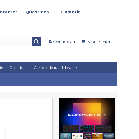
ntacter
Questions ?
Garantie
Connexion
Mon panier
ie
Occasions
Carte cadeau
Librairie