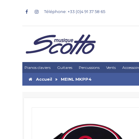
Téléphone: +33 (0)4 91 37 58 65
Pianos claviers
Guitares
Percussions
Vents
Accessoir
Accueil
MEINL MKPP4