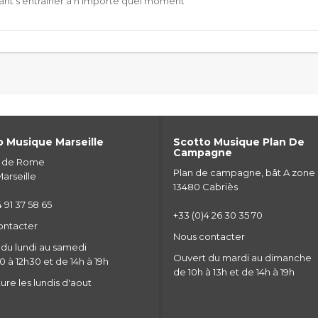
lant s'entrainer à n'importe quel moment
 Musique Marseille
Scotto Musique Plan De
Campagne
e de Rome
Plan de campagne, bât A zone
arseille
13480 Cabriès
 91 37 58 65
+33 (0)4 26 30 35 70
ontacter
Nous contacter
du lundi au samedi
Ouvert du mardi au dimanche
 à 12h30 et de 14h à 19h
de 10h à 13h et de 14h à 19h
re les lundis d'aout