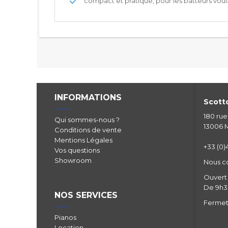
compact et pratique, pour les batteurs vou
INFORMATIONS
Scotto
180 ru
Qui sommes-nous ?
13006 M
Conditions de vente
Mentions Légales
+33 (0)4
Vos questions
Showroom
Nous c
Ouvert 
De 9h30
NOS SERVICES
Fermetu
Pianos
Location