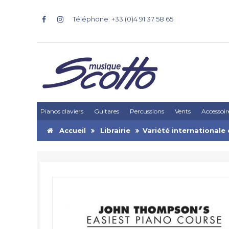
Téléphone: +33 (0)4 91 37 58 65
Pianos claviers
Guitares
Percussions
Vents
Accessoir
Accueil
Librairie
Variété international