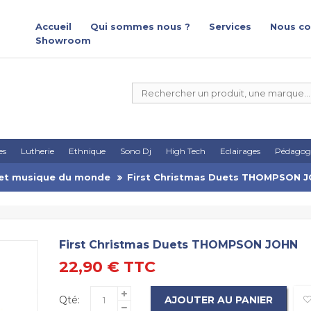
Accueil
Qui sommes nous ?
Services
Nous co
Showroom
es
Lutherie
Ethnique
Sono Dj
High Tech
Eclairages
Pédagog
e et musique du monde
First Christmas Duets THOMPSON 
First Christmas Duets THOMPSON JOHN
22,90 €
TTC
Qté:
AJOUTER AU PANIER