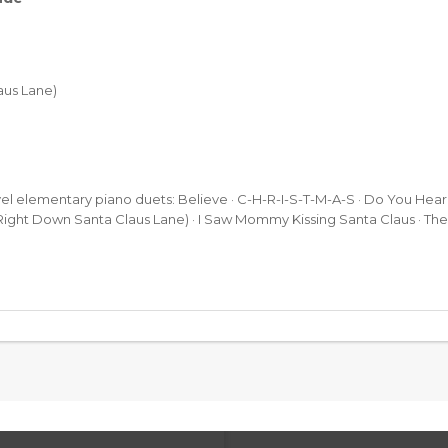
aus Lane)
vel elementary piano duets: Believe · C-H-R-I-S-T-M-A-S · Do You Hear
ight Down Santa Claus Lane) · I Saw Mommy Kissing Santa Claus · Th