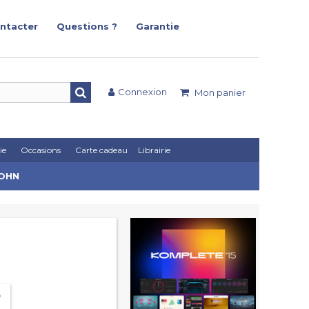
ntacter
Questions ?
Garantie
Connexion
Mon panier
ie
Occasions
Carte cadeau
Librairie
JOHN