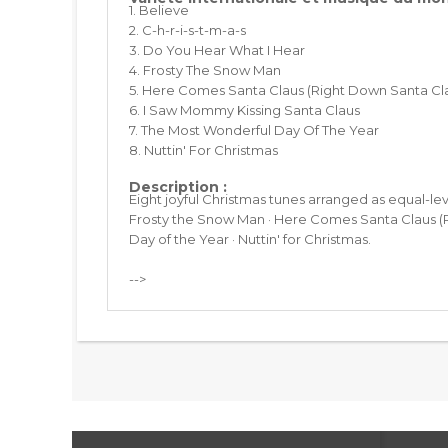
1. Believe
2. C-h-r-i-s-t-m-a-s
3. Do You Hear What I Hear
4. Frosty The Snow Man
5. Here Comes Santa Claus (Right Down Santa Cl
6. I Saw Mommy Kissing Santa Claus
7. The Most Wonderful Day Of The Year
8. Nuttin' For Christmas
Description :
Eight joyful Christmas tunes arranged as equal-le
Frosty the Snow Man · Here Comes Santa Claus (R
Day of the Year · Nuttin' for Christmas.
-->