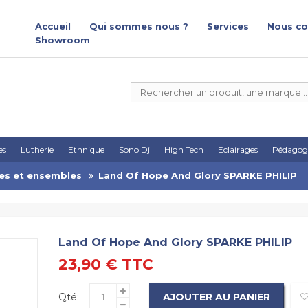
Accueil
Qui sommes nous ?
Services
Nous co
Showroom
es
Lutherie
Ethnique
Sono Dj
High Tech
Eclairages
Pédagog
es et ensembles
Land Of Hope And Glory SPARKE PHILIP
Land Of Hope And Glory SPARKE PHILIP
23,90 €
TTC
Qté:
AJOUTER AU PANIER