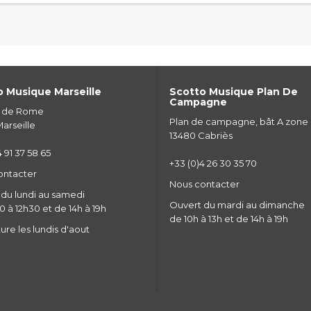
 Musique Marseille
Scotto Musique Plan De
Campagne
e de Rome
Plan de campagne, bât A zone
arseille
13480 Cabriès
 91 37 58 65
+33 (0)4 26 30 35 70
ontacter
Nous contacter
du lundi au samedi
Ouvert du mardi au dimanche
 à 12h30 et de 14h à 19h
de 10h à 13h et de 14h à 19h
re les lundis d'aout