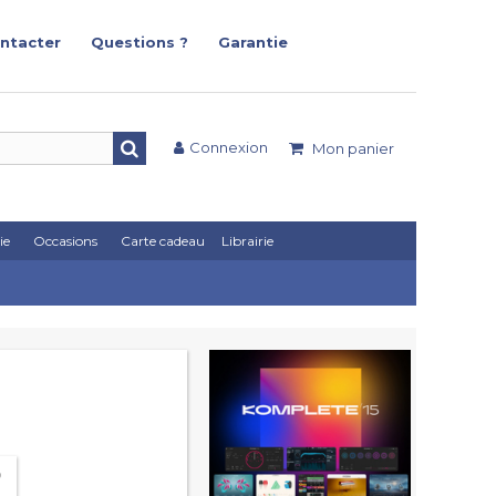
ntacter
Questions ?
Garantie
Connexion
Mon panier
ie
Occasions
Carte cadeau
Librairie