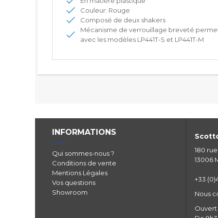
En matière plastique
Couleur: Rouge
Composé de deux shakers
Mécanisme de verrouillage breveté permett
avec les modèles LP441T-S et LP441T-M
INFORMATIONS
Scotto
180 ru
Qui sommes-nous ?
13006 M
Conditions de vente
Mentions Légales
+33 (0)4
Vos questions
Showroom
Nous c
Ouvert 