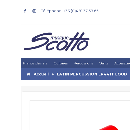
Téléphone: +33 (0)4 91 37 58 65
Pianos claviers
Guitares
Percussions
Vents
Accessoir
Accueil
LATIN PERCUSSION LP441T LOUD