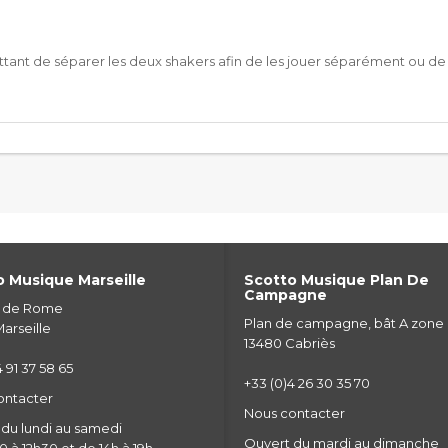
ant de séparer les deux shakers afin de les jouer séparément ou de
 Musique Marseille
Scotto Musique Plan De
Campagne
e de Rome
Plan de campagne, bât A zone
arseille
13480 Cabriès
 91 37 58 65
+33 (0)4 26 30 35 70
ontacter
Nous contacter
du lundi au samedi
Ouvert du mardi au dimanche