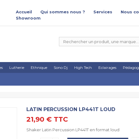
Accueil
Qui sommes nous ?
Services
Nous co
Showroom
es
Lutherie
Ethnique
Sono Dj
High Tech
Eclairages
Pédagog
LATIN PERCUSSION LP441T LOUD
21,90 €
TTC
Shaker Latin Percussion LP441T en format loud