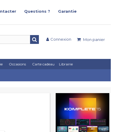
ntacter
Questions ?
Garantie
Connexion
Mon panier
ie
Occasions
Carte cadeau
Librairie