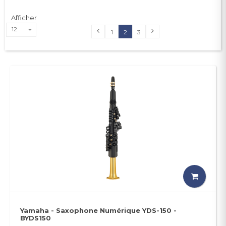
Afficher
12
1
2
3
Yamaha - Saxophone Numérique YDS-150 -
BYDS150