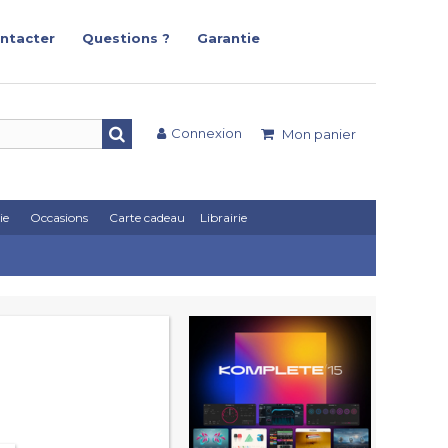
ntacter
Questions ?
Garantie
Connexion
Mon panier
ie
Occasions
Carte cadeau
Librairie