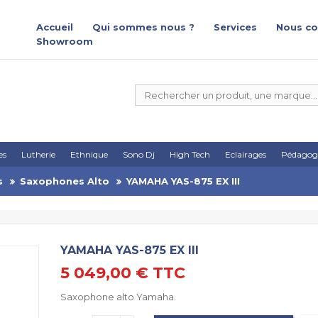
Accueil
Qui sommes nous ?
Services
Nous co
Showroom
es
Lutherie
Ethnique
Sono Dj
High Tech
Eclairages
Pédagog
s
Saxophones Alto
YAMAHA YAS-875 EX III
YAMAHA YAS-875 EX III
5 049,00 €
TTC
Saxophone alto Yamaha.