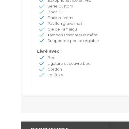
Saxophone Alto en Mib
Série Custom
Bocal G1
Finition : Verni
Pavillon gravé main
Clé de Fa# aigu
Tampon résonateurs métal
Support de pouce réglable
Livré avec :
Bec
Ligature et couvre bec
Cordon
Etui luxe